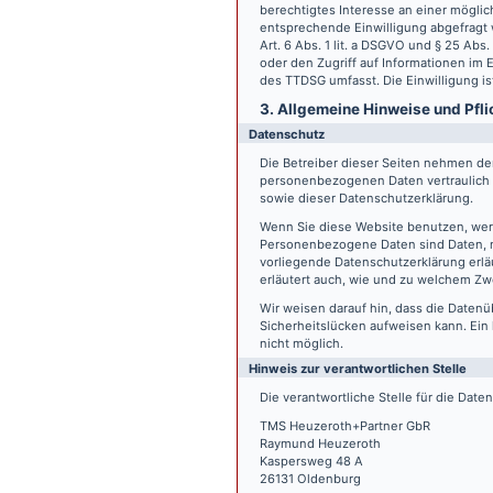
berechtigtes Interesse an einer möglic
entsprechende Einwilligung abgefragt w
Art. 6 Abs. 1 lit. a DSGVO und § 25 Ab
oder den Zugriff auf Informationen im E
des TTDSG umfasst. Die Einwilligung ist
3. Allgemeine Hinweise und Pfli
Datenschutz
Die Betreiber dieser Seiten nehmen den
personenbezogenen Daten vertraulich 
sowie dieser Datenschutzerklärung.
Wenn Sie diese Website benutzen, we
Personenbezogene Daten sind Daten, mi
vorliegende Datenschutzerklärung erläu
erläutert auch, wie und zu welchem Zw
Wir weisen darauf hin, dass die Datenü
Sicherheitslücken aufweisen kann. Ein 
nicht möglich.
Hinweis zur verantwortlichen Stelle
Die verantwortliche Stelle für die Date
TMS Heuzeroth+Partner GbR
Raymund Heuzeroth
Kaspersweg 48 A
26131 Oldenburg