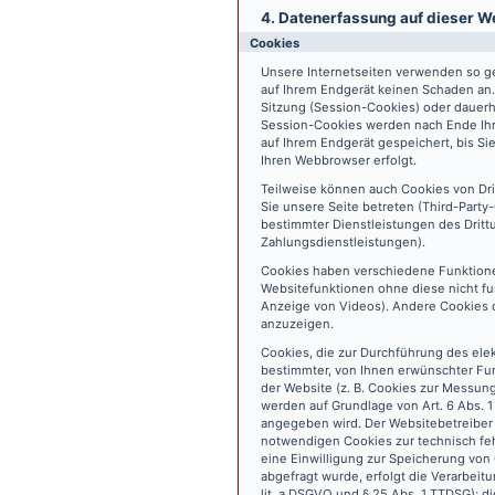
4. Datenerfassung auf dieser W
Cookies
Unsere Internetseiten verwenden so ge
auf Ihrem Endgerät keinen Schaden an
Sitzung (Session-Cookies) oder dauerh
Session-Cookies werden nach Ende Ihr
auf Ihrem Endgerät gespeichert, bis S
Ihren Webbrowser erfolgt.
Teilweise können auch Cookies von Dr
Sie unsere Seite betreten (Third-Part
bestimmter Dienstleistungen des Dritt
Zahlungsdienstleistungen).
Cookies haben verschiedene Funktione
Websitefunktionen ohne diese nicht fu
Anzeige von Videos). Andere Cookies 
anzuzeigen.
Cookies, die zur Durchführung des ele
bestimmter, von Ihnen erwünschter Fun
der Website (z. B. Cookies zur Messun
werden auf Grundlage von Art. 6 Abs. 1
angegeben wird. Der Websitebetreiber 
notwendigen Cookies zur technisch fehl
eine Einwilligung zur Speicherung vo
abgefragt wurde, erfolgt die Verarbeitu
lit. a DSGVO und § 25 Abs. 1 TTDSG); die