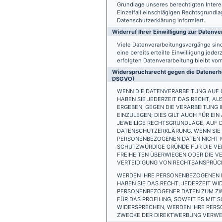
Grundlage unseres berechtigten Interess
Einzelfall einschlägigen Rechtsgrundl
Datenschutzerklärung informiert.
Widerruf Ihrer Einwilligung zur Datenve
Viele Datenverarbeitungsvorgänge sind 
eine bereits erteilte Einwilligung jede
erfolgten Datenverarbeitung bleibt vo
Widerspruchsrecht gegen die Datenerhe
DSGVO)
WENN DIE DATENVERARBEITUNG AUF GR
HABEN SIE JEDERZEIT DAS RECHT, AU
ERGEBEN, GEGEN DIE VERARBEITUNG
EINZULEGEN; DIES GILT AUCH FÜR EI
JEWEILIGE RECHTSGRUNDLAGE, AUF D
DATENSCHUTZERKLÄRUNG. WENN SIE 
PERSONENBEZOGENEN DATEN NICHT M
SCHUTZWÜRDIGE GRÜNDE FÜR DIE VER
FREIHEITEN ÜBERWIEGEN ODER DIE 
VERTEIDIGUNG VON RECHTSANSPRÜCHE
WERDEN IHRE PERSONENBEZOGENEN D
HABEN SIE DAS RECHT, JEDERZEIT W
PERSONENBEZOGENER DATEN ZUM ZWE
FÜR DAS PROFILING, SOWEIT ES MIT
WIDERSPRECHEN, WERDEN IHRE PER
ZWECKE DER DIREKTWERBUNG VERWEN