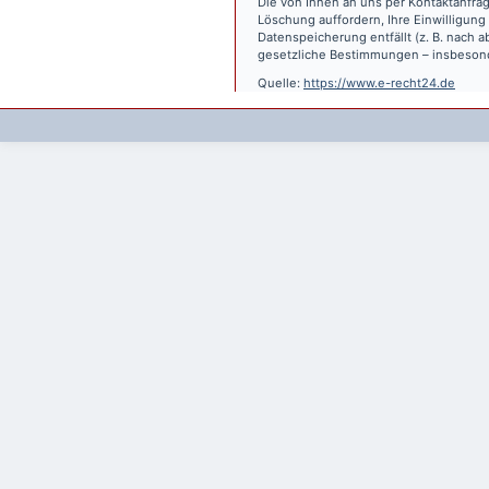
Die von Ihnen an uns per Kontaktanfrag
Löschung auffordern, Ihre Einwilligung
Datenspeicherung entfällt (z. B. nach
gesetzliche Bestimmungen – insbesond
Quelle:
https://www.e-recht24.de