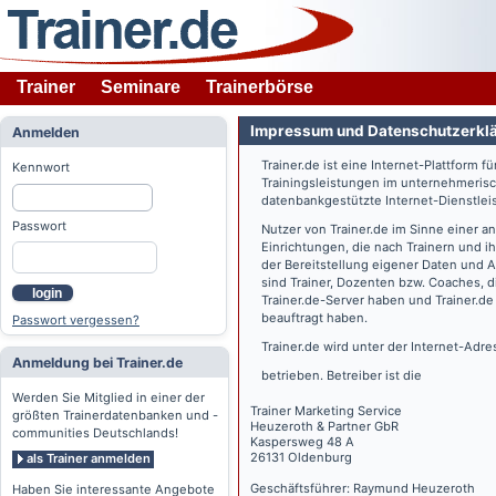
Trainer
Seminare
Trainerbörse
Impressum und Datenschutzerkl
Anmelden
Trainer.de
ist eine Internet-Plattform f
Kennwort
Trainingsleistungen im unternehmerisc
datenbankgestützte Internet-Dienstlei
Passwort
Nutzer von
Trainer.de
im Sinne einer a
Einrichtungen, die nach Trainern und 
der Bereitstellung eigener Daten und 
sind Trainer, Dozenten bzw. Coaches, 
login
Trainer.de
-Server haben und
Trainer.de
beauftragt haben.
Passwort vergessen?
Trainer.de
wird unter der Internet-Adr
Anmeldung bei Trainer.de
betrieben. Betreiber ist die
Werden Sie Mitglied in einer der
Trainer Marketing Service
größten Trainerdatenbanken und -
Heuzeroth & Partner GbR
communities Deutschlands!
Kaspersweg 48 A
26131 Oldenburg
als Trainer anmelden
Geschäftsführer: Raymund Heuzeroth
Haben Sie interessante Angebote