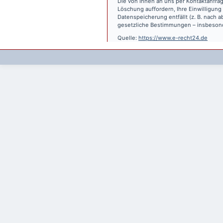
Die von Ihnen an uns per Kontaktanfrag
Löschung auffordern, Ihre Einwilligung
Datenspeicherung entfällt (z. B. nach
gesetzliche Bestimmungen – insbesond
Quelle:
https://www.e-recht24.de