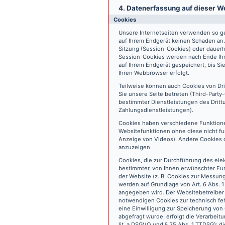
4. Datenerfassung auf dieser W
Cookies
Unsere Internetseiten verwenden so ge
auf Ihrem Endgerät keinen Schaden an
Sitzung (Session-Cookies) oder dauerh
Session-Cookies werden nach Ende Ihr
auf Ihrem Endgerät gespeichert, bis S
Ihren Webbrowser erfolgt.
Teilweise können auch Cookies von Dr
Sie unsere Seite betreten (Third-Part
bestimmter Dienstleistungen des Dritt
Zahlungsdienstleistungen).
Cookies haben verschiedene Funktione
Websitefunktionen ohne diese nicht fu
Anzeige von Videos). Andere Cookies 
anzuzeigen.
Cookies, die zur Durchführung des ele
bestimmter, von Ihnen erwünschter Fun
der Website (z. B. Cookies zur Messun
werden auf Grundlage von Art. 6 Abs. 1
angegeben wird. Der Websitebetreiber 
notwendigen Cookies zur technisch fehl
eine Einwilligung zur Speicherung vo
abgefragt wurde, erfolgt die Verarbeitu
lit. a DSGVO und § 25 Abs. 1 TTDSG); die