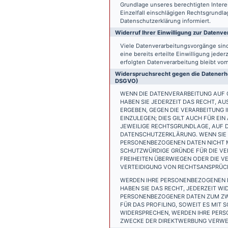
Grundlage unseres berechtigten Interess
Einzelfall einschlägigen Rechtsgrundl
Datenschutzerklärung informiert.
Widerruf Ihrer Einwilligung zur Datenve
Viele Datenverarbeitungsvorgänge sind 
eine bereits erteilte Einwilligung jede
erfolgten Datenverarbeitung bleibt vo
Widerspruchsrecht gegen die Datenerhe
DSGVO)
WENN DIE DATENVERARBEITUNG AUF GR
HABEN SIE JEDERZEIT DAS RECHT, AU
ERGEBEN, GEGEN DIE VERARBEITUNG
EINZULEGEN; DIES GILT AUCH FÜR EI
JEWEILIGE RECHTSGRUNDLAGE, AUF D
DATENSCHUTZERKLÄRUNG. WENN SIE 
PERSONENBEZOGENEN DATEN NICHT M
SCHUTZWÜRDIGE GRÜNDE FÜR DIE VER
FREIHEITEN ÜBERWIEGEN ODER DIE 
VERTEIDIGUNG VON RECHTSANSPRÜCHE
WERDEN IHRE PERSONENBEZOGENEN D
HABEN SIE DAS RECHT, JEDERZEIT W
PERSONENBEZOGENER DATEN ZUM ZWE
FÜR DAS PROFILING, SOWEIT ES MIT
WIDERSPRECHEN, WERDEN IHRE PER
ZWECKE DER DIREKTWERBUNG VERWEN