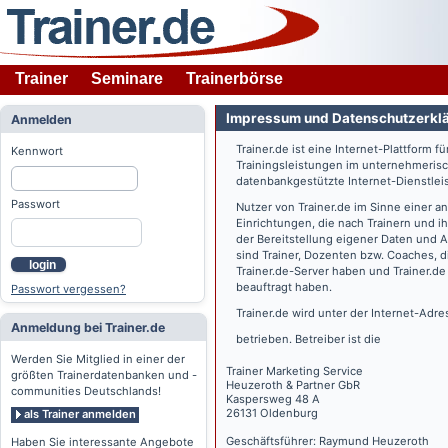
Trainer
Seminare
Trainerbörse
Impressum und Datenschutzerkl
Anmelden
Trainer.de
ist eine Internet-Plattform f
Kennwort
Trainingsleistungen im unternehmerisc
datenbankgestützte Internet-Dienstlei
Passwort
Nutzer von
Trainer.de
im Sinne einer a
Einrichtungen, die nach Trainern und 
der Bereitstellung eigener Daten und 
sind Trainer, Dozenten bzw. Coaches, 
login
Trainer.de
-Server haben und
Trainer.de
beauftragt haben.
Passwort vergessen?
Trainer.de
wird unter der Internet-Adr
Anmeldung bei Trainer.de
betrieben. Betreiber ist die
Werden Sie Mitglied in einer der
Trainer Marketing Service
größten Trainerdatenbanken und -
Heuzeroth & Partner GbR
communities Deutschlands!
Kaspersweg 48 A
26131 Oldenburg
als Trainer anmelden
Geschäftsführer: Raymund Heuzeroth
Haben Sie interessante Angebote