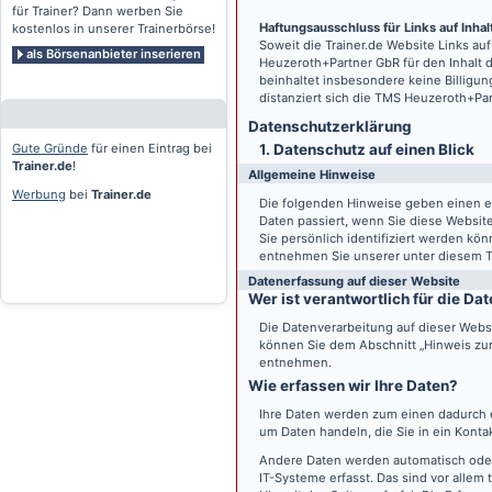
für Trainer? Dann werben Sie
Haftungsausschluss für Links auf Inhalt
kostenlos in unserer Trainerbörse!
Soweit die
Trainer.de
Website Links auf
als Börsenanbieter inserieren
Heuzeroth+Partner GbR für den Inhalt 
beinhaltet insbesondere keine Billigun
distanziert sich die TMS Heuzeroth+Pa
Datenschutz­erklärung
Gute Gründe
für einen Eintrag bei
1. Datenschutz auf einen Blick
Trainer.de
!
Allgemeine Hinweise
Werbung
bei
Trainer.de
Die folgenden Hinweise geben einen e
Daten passiert, wenn Sie diese Websi
Sie persönlich identifiziert werden k
entnehmen Sie unserer unter diesem T
Datenerfassung auf dieser Website
Wer ist verantwortlich für die D
Die Datenverarbeitung auf dieser Webs
können Sie dem Abschnitt „Hinweis zur 
entnehmen.
Wie erfassen wir Ihre Daten?
Ihre Daten werden zum einen dadurch er
um Daten handeln, die Sie in ein Konta
Andere Daten werden automatisch oder
IT-Systeme erfasst. Das sind vor allem