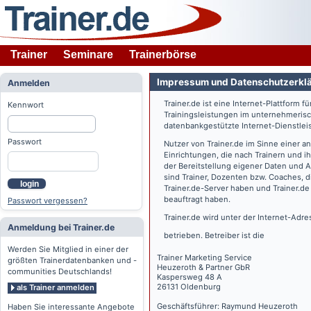
Trainer
Seminare
Trainerbörse
Impressum und Datenschutzerkl
Anmelden
Trainer.de
ist eine Internet-Plattform f
Kennwort
Trainingsleistungen im unternehmerisc
datenbankgestützte Internet-Dienstlei
Passwort
Nutzer von
Trainer.de
im Sinne einer a
Einrichtungen, die nach Trainern und 
der Bereitstellung eigener Daten und 
sind Trainer, Dozenten bzw. Coaches, 
login
Trainer.de
-Server haben und
Trainer.de
beauftragt haben.
Passwort vergessen?
Trainer.de
wird unter der Internet-Adr
Anmeldung bei Trainer.de
betrieben. Betreiber ist die
Werden Sie Mitglied in einer der
Trainer Marketing Service
größten Trainerdatenbanken und -
Heuzeroth & Partner GbR
communities Deutschlands!
Kaspersweg 48 A
26131 Oldenburg
als Trainer anmelden
Geschäftsführer: Raymund Heuzeroth
Haben Sie interessante Angebote