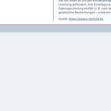
Die von Ihnen an uns per Kontaktanfrag
Löschung auffordern, Ihre Einwilligung
Datenspeicherung entfällt (z. B. nach
gesetzliche Bestimmungen – insbesond
Quelle:
https://www.e-recht24.de