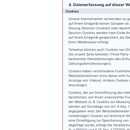
4. Datenerfassung auf dieser W
Cookies
Unsere Internetseiten verwenden so ge
auf Ihrem Endgerät keinen Schaden an
Sitzung (Session-Cookies) oder dauerh
Session-Cookies werden nach Ende Ihr
auf Ihrem Endgerät gespeichert, bis S
Ihren Webbrowser erfolgt.
Teilweise können auch Cookies von Dr
Sie unsere Seite betreten (Third-Part
bestimmter Dienstleistungen des Dritt
Zahlungsdienstleistungen).
Cookies haben verschiedene Funktione
Websitefunktionen ohne diese nicht fu
Anzeige von Videos). Andere Cookies 
anzuzeigen.
Cookies, die zur Durchführung des ele
bestimmter, von Ihnen erwünschter Fun
der Website (z. B. Cookies zur Messun
werden auf Grundlage von Art. 6 Abs. 1
angegeben wird. Der Websitebetreiber 
notwendigen Cookies zur technisch fehl
eine Einwilligung zur Speicherung vo
abgefragt wurde, erfolgt die Verarbeitu
lit. a DSGVO und § 25 Abs. 1 TTDSG); die