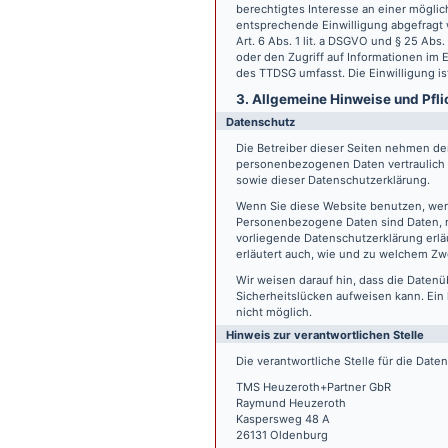
berechtigtes Interesse an einer möglic
entsprechende Einwilligung abgefragt w
Art. 6 Abs. 1 lit. a DSGVO und § 25 Ab
oder den Zugriff auf Informationen im E
des TTDSG umfasst. Die Einwilligung ist
3. Allgemeine Hinweise und Pfli
Datenschutz
Die Betreiber dieser Seiten nehmen den
personenbezogenen Daten vertraulich 
sowie dieser Datenschutzerklärung.
Wenn Sie diese Website benutzen, we
Personenbezogene Daten sind Daten, mi
vorliegende Datenschutzerklärung erläu
erläutert auch, wie und zu welchem Zw
Wir weisen darauf hin, dass die Datenü
Sicherheitslücken aufweisen kann. Ein 
nicht möglich.
Hinweis zur verantwortlichen Stelle
Die verantwortliche Stelle für die Date
TMS Heuzeroth+Partner GbR
Raymund Heuzeroth
Kaspersweg 48 A
26131 Oldenburg