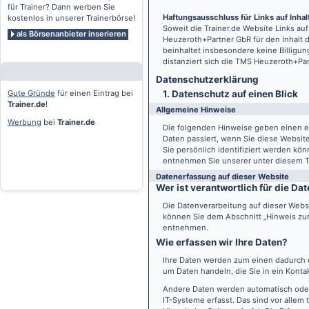
für Trainer? Dann werben Sie
Haftungsausschluss für Links auf Inhalt
kostenlos in unserer Trainerbörse!
Soweit die
Trainer.de
Website Links auf
als Börsenanbieter inserieren
Heuzeroth+Partner GbR für den Inhalt 
beinhaltet insbesondere keine Billigun
distanziert sich die TMS Heuzeroth+Pa
Datenschutz­erklärung
Gute Gründe
für einen Eintrag bei
1. Datenschutz auf einen Blick
Trainer.de
!
Allgemeine Hinweise
Werbung
bei
Trainer.de
Die folgenden Hinweise geben einen e
Daten passiert, wenn Sie diese Websi
Sie persönlich identifiziert werden k
entnehmen Sie unserer unter diesem T
Datenerfassung auf dieser Website
Wer ist verantwortlich für die D
Die Datenverarbeitung auf dieser Webs
können Sie dem Abschnitt „Hinweis zur 
entnehmen.
Wie erfassen wir Ihre Daten?
Ihre Daten werden zum einen dadurch er
um Daten handeln, die Sie in ein Konta
Andere Daten werden automatisch oder
IT-Systeme erfasst. Das sind vor allem