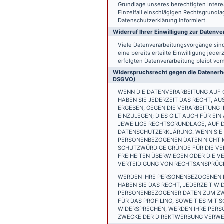
Grundlage unseres berechtigten Interess
Einzelfall einschlägigen Rechtsgrundl
Datenschutzerklärung informiert.
Widerruf Ihrer Einwilligung zur Datenve
Viele Datenverarbeitungsvorgänge sind 
eine bereits erteilte Einwilligung jede
erfolgten Datenverarbeitung bleibt vo
Widerspruchsrecht gegen die Datenerhe
DSGVO)
WENN DIE DATENVERARBEITUNG AUF GR
HABEN SIE JEDERZEIT DAS RECHT, AU
ERGEBEN, GEGEN DIE VERARBEITUNG
EINZULEGEN; DIES GILT AUCH FÜR EI
JEWEILIGE RECHTSGRUNDLAGE, AUF D
DATENSCHUTZERKLÄRUNG. WENN SIE 
PERSONENBEZOGENEN DATEN NICHT M
SCHUTZWÜRDIGE GRÜNDE FÜR DIE VER
FREIHEITEN ÜBERWIEGEN ODER DIE 
VERTEIDIGUNG VON RECHTSANSPRÜCHE
WERDEN IHRE PERSONENBEZOGENEN D
HABEN SIE DAS RECHT, JEDERZEIT W
PERSONENBEZOGENER DATEN ZUM ZWE
FÜR DAS PROFILING, SOWEIT ES MIT
WIDERSPRECHEN, WERDEN IHRE PER
ZWECKE DER DIREKTWERBUNG VERWEN