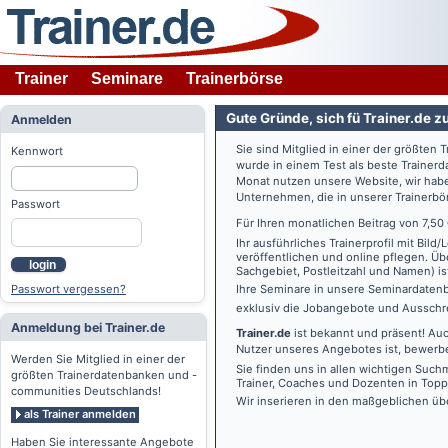
Trainer
Seminare
Trainerbörse
Gute Gründe, sich fü Trainer.de z
Anmelden
Sie sind Mitglied in einer der größte
Kennwort
wurde in einem Test als beste Traine
Monat nutzen unsere Website, wir habe
Unternehmen, die in unserer Trainerbö
Passwort
Für Ihren monatlichen Beitrag von 7,50
Ihr ausführliches Trainerprofil mit Bil
veröffentlichen und online pflegen. Ü
login
Sachgebiet, Postleitzahl und Namen) ist 
Passwort vergessen?
Ihre Seminare in unsere Seminardatenb
exklusiv die Jobangebote und Ausschre
Anmeldung bei Trainer.de
Trainer.de
ist bekannt und präsent! Auc
Nutzer unseres Angebotes ist, bewerbe
Werden Sie Mitglied in einer der
Sie finden uns in allen wichtigen Such
größten Trainerdatenbanken und -
Trainer, Coaches und Dozenten in Topp
communities Deutschlands!
Wir inserieren in den maßgeblichen üb
als Trainer anmelden
Haben Sie interessante Angebote