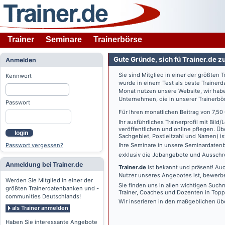
Trainer
Seminare
Trainerbörse
Gute Gründe, sich fü Trainer.de z
Anmelden
Sie sind Mitglied in einer der größte
Kennwort
wurde in einem Test als beste Traine
Monat nutzen unsere Website, wir habe
Unternehmen, die in unserer Trainerbö
Passwort
Für Ihren monatlichen Beitrag von 7,50
Ihr ausführliches Trainerprofil mit Bil
veröffentlichen und online pflegen. Ü
login
Sachgebiet, Postleitzahl und Namen) ist 
Passwort vergessen?
Ihre Seminare in unsere Seminardatenb
exklusiv die Jobangebote und Ausschre
Anmeldung bei Trainer.de
Trainer.de
ist bekannt und präsent! Auc
Nutzer unseres Angebotes ist, bewerbe
Werden Sie Mitglied in einer der
Sie finden uns in allen wichtigen Such
größten Trainerdatenbanken und -
Trainer, Coaches und Dozenten in Topp
communities Deutschlands!
Wir inserieren in den maßgeblichen üb
als Trainer anmelden
Haben Sie interessante Angebote