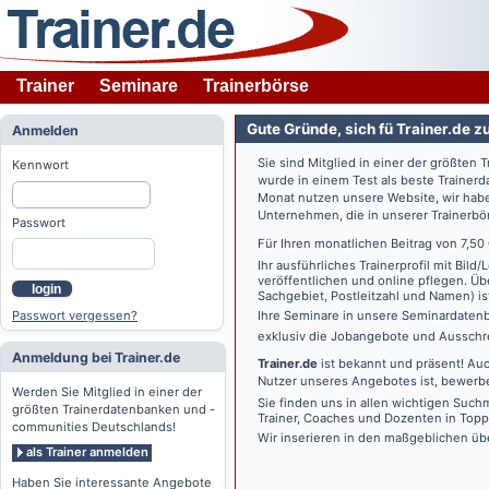
Trainer
Seminare
Trainerbörse
Gute Gründe, sich fü Trainer.de z
Anmelden
Sie sind Mitglied in einer der größte
Kennwort
wurde in einem Test als beste Traine
Monat nutzen unsere Website, wir habe
Unternehmen, die in unserer Trainerbö
Passwort
Für Ihren monatlichen Beitrag von 7,50
Ihr ausführliches Trainerprofil mit Bil
veröffentlichen und online pflegen. Ü
login
Sachgebiet, Postleitzahl und Namen) ist 
Passwort vergessen?
Ihre Seminare in unsere Seminardatenb
exklusiv die Jobangebote und Ausschre
Anmeldung bei Trainer.de
Trainer.de
ist bekannt und präsent! Auc
Nutzer unseres Angebotes ist, bewerbe
Werden Sie Mitglied in einer der
Sie finden uns in allen wichtigen Such
größten Trainerdatenbanken und -
Trainer, Coaches und Dozenten in Topp
communities Deutschlands!
Wir inserieren in den maßgeblichen üb
als Trainer anmelden
Haben Sie interessante Angebote