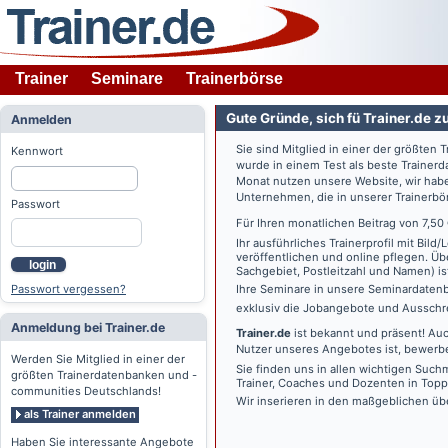
Trainer
Seminare
Trainerbörse
Gute Gründe, sich fü Trainer.de z
Anmelden
Sie sind Mitglied in einer der größte
Kennwort
wurde in einem Test als beste Traine
Monat nutzen unsere Website, wir habe
Unternehmen, die in unserer Trainerbö
Passwort
Für Ihren monatlichen Beitrag von 7,50
Ihr ausführliches Trainerprofil mit Bil
veröffentlichen und online pflegen. Ü
login
Sachgebiet, Postleitzahl und Namen) ist 
Passwort vergessen?
Ihre Seminare in unsere Seminardatenb
exklusiv die Jobangebote und Ausschre
Anmeldung bei Trainer.de
Trainer.de
ist bekannt und präsent! Auc
Nutzer unseres Angebotes ist, bewerbe
Werden Sie Mitglied in einer der
Sie finden uns in allen wichtigen Such
größten Trainerdatenbanken und -
Trainer, Coaches und Dozenten in Topp
communities Deutschlands!
Wir inserieren in den maßgeblichen üb
als Trainer anmelden
Haben Sie interessante Angebote