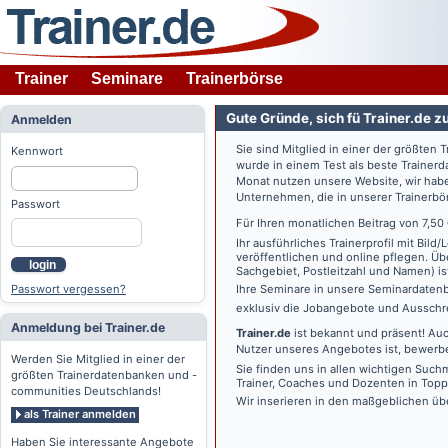
Trainer
Seminare
Trainerbörse
Gute Gründe, sich fü Trainer.de z
Anmelden
Sie sind Mitglied in einer der größte
Kennwort
wurde in einem Test als beste Traine
Monat nutzen unsere Website, wir habe
Unternehmen, die in unserer Trainerbö
Passwort
Für Ihren monatlichen Beitrag von 7,50
Ihr ausführliches Trainerprofil mit Bil
veröffentlichen und online pflegen. Ü
login
Sachgebiet, Postleitzahl und Namen) ist 
Passwort vergessen?
Ihre Seminare in unsere Seminardatenb
exklusiv die Jobangebote und Ausschre
Anmeldung bei Trainer.de
Trainer.de
ist bekannt und präsent! Auc
Nutzer unseres Angebotes ist, bewerbe
Werden Sie Mitglied in einer der
Sie finden uns in allen wichtigen Such
größten Trainerdatenbanken und -
Trainer, Coaches und Dozenten in Topp
communities Deutschlands!
Wir inserieren in den maßgeblichen üb
als Trainer anmelden
Haben Sie interessante Angebote