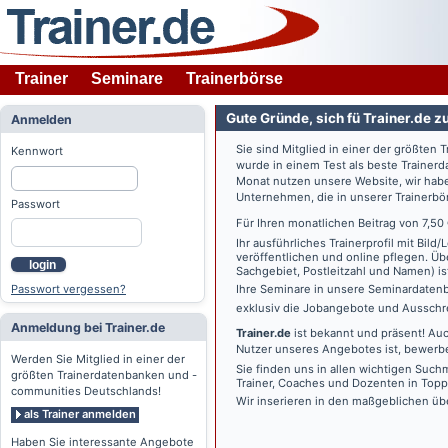
Trainer
Seminare
Trainerbörse
Gute Gründe, sich fü Trainer.de z
Anmelden
Sie sind Mitglied in einer der größte
Kennwort
wurde in einem Test als beste Traine
Monat nutzen unsere Website, wir habe
Unternehmen, die in unserer Trainerbö
Passwort
Für Ihren monatlichen Beitrag von 7,50
Ihr ausführliches Trainerprofil mit Bil
veröffentlichen und online pflegen. Ü
login
Sachgebiet, Postleitzahl und Namen) ist 
Passwort vergessen?
Ihre Seminare in unsere Seminardatenb
exklusiv die Jobangebote und Ausschre
Anmeldung bei Trainer.de
Trainer.de
ist bekannt und präsent! Auc
Nutzer unseres Angebotes ist, bewerbe
Werden Sie Mitglied in einer der
Sie finden uns in allen wichtigen Such
größten Trainerdatenbanken und -
Trainer, Coaches und Dozenten in Topp
communities Deutschlands!
Wir inserieren in den maßgeblichen üb
als Trainer anmelden
Haben Sie interessante Angebote