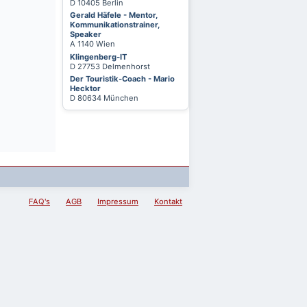
D 10405 Berlin
Gerald Häfele - Mentor,
Kommunikationstrainer,
Speaker
A 1140 Wien
Klingenberg-IT
D 27753 Delmenhorst
Der Touristik-Coach - Mario
Hecktor
D 80634 München
FAQ's
AGB
Impressum
Kontakt