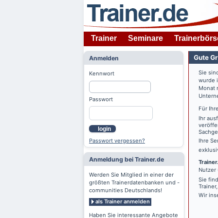
Trainer
Seminare
Trainerbörs
Gute Gr
Anmelden
Sie sin
Kennwort
wurde 
Monat n
Untern
Passwort
Für Ihr
Ihr aus
veröffe
login
Sachgeb
Passwort vergessen?
Ihre Se
exklus
Anmeldung bei Trainer.de
Trainer
Nutzer 
Werden Sie Mitglied in einer der
Sie fin
größten Trainerdatenbanken und -
Trainer
communities Deutschlands!
Wir ins
als Trainer anmelden
Haben Sie interessante Angebote