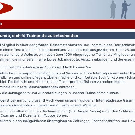
e
ünde, sich fü Trainer.de zu entscheiden
d Mitglied in einer der größten Trainerdatenbanken und -communities Deutschland
in einem Test als beste Trainerdatenbank Deutschlands ausgezeichnet. Über 25.00
utzen unsere Website, wir haben über 1000 eingetragene Trainer als Mitglieder u
ehmen, die in unserer Trainerbörse Jobangebote, Ausschreibungen und Services in
en monatlichen Beitrag von 7,50 € zzgl. MwSt können Sie
führliches Trainerprofil mit Bild/Logo und Verweis auf Ihre Internetpräsenz unter
Tra
ntlichen und online pflegen. Über einfache und komfortable Suchfunktionen (Schl
iet, Postleitzahl und Namen) ist Ihr Trainerprofil treffsicher zu recherchieren.
minare in unsere Seminardatenbank eintragen.
iv die Jobangebote und Ausschreibungen in unserer Trainerbörse nutzen.
.de
ist bekannt und präsent! Auch wenn unserer "goldene" Internetadresse Garant f
unseres Angebotes ist, bewerben wir aktiv unsere Website:
den uns in allen wichtigen Suchmaschinen (z.B. Google, Yahoo) unter den Schlüssel
, Coaches und Dozenten in Toppositionen.
erieren in den maßgeblichen überregionalen Zeitungen, Fachzeitschriften und New