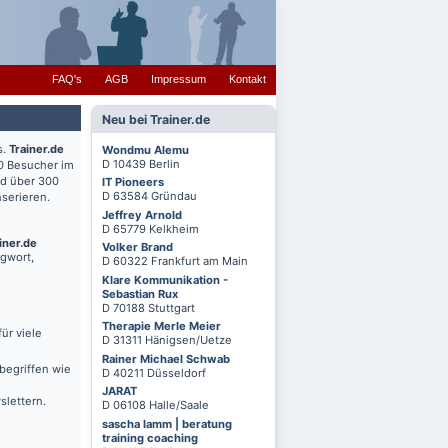
FAQ's
AGB
Impressum
Kontakt
Neu bei Trainer.de
s.
Trainer.de
Wondmu Alemu
D 10439 Berlin
0 Besucher im
nd über 300
IT Pioneers
D 63584 Gründau
serieren.
Jeffrey Arnold
D 65779 Kelkheim
iner.de
Volker Brand
agwort,
D 60322 Frankfurt am Main
Klare Kommunikation -
Sebastian Rux
D 70188 Stuttgart
Therapie Merle Meier
ür viele
D 31311 Hänigsen/Uetze
Rainer Michael Schwab
begriffen wie
D 40211 Düsseldorf
JARAT
slettern.
D 06108 Halle/Saale
sascha lamm | beratung
training coaching