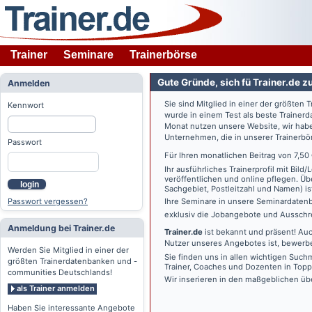
Trainer
Seminare
Trainerbörse
Gute Gründe, sich fü Trainer.de z
Anmelden
Sie sind Mitglied in einer der größte
Kennwort
wurde in einem Test als beste Traine
Monat nutzen unsere Website, wir habe
Unternehmen, die in unserer Trainerbö
Passwort
Für Ihren monatlichen Beitrag von 7,50
Ihr ausführliches Trainerprofil mit Bil
veröffentlichen und online pflegen. Ü
login
Sachgebiet, Postleitzahl und Namen) ist 
Passwort vergessen?
Ihre Seminare in unsere Seminardatenb
exklusiv die Jobangebote und Ausschre
Anmeldung bei Trainer.de
Trainer.de
ist bekannt und präsent! Auc
Nutzer unseres Angebotes ist, bewerbe
Werden Sie Mitglied in einer der
Sie finden uns in allen wichtigen Such
größten Trainerdatenbanken und -
Trainer, Coaches und Dozenten in Topp
communities Deutschlands!
Wir inserieren in den maßgeblichen üb
als Trainer anmelden
Haben Sie interessante Angebote