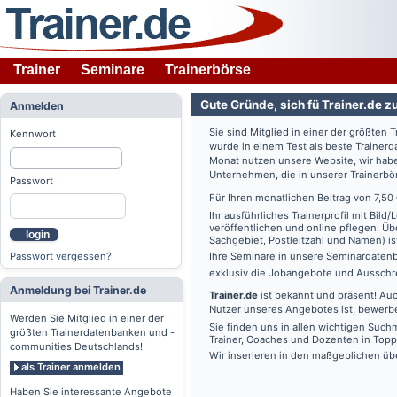
Trainer
Seminare
Trainerbörse
Gute Gründe, sich fü Trainer.de z
Anmelden
Sie sind Mitglied in einer der größte
Kennwort
wurde in einem Test als beste Traine
Monat nutzen unsere Website, wir habe
Unternehmen, die in unserer Trainerbö
Passwort
Für Ihren monatlichen Beitrag von 7,50
Ihr ausführliches Trainerprofil mit Bil
veröffentlichen und online pflegen. Ü
login
Sachgebiet, Postleitzahl und Namen) ist 
Passwort vergessen?
Ihre Seminare in unsere Seminardatenb
exklusiv die Jobangebote und Ausschre
Anmeldung bei Trainer.de
Trainer.de
ist bekannt und präsent! Auc
Nutzer unseres Angebotes ist, bewerbe
Werden Sie Mitglied in einer der
Sie finden uns in allen wichtigen Such
größten Trainerdatenbanken und -
Trainer, Coaches und Dozenten in Topp
communities Deutschlands!
Wir inserieren in den maßgeblichen üb
als Trainer anmelden
Haben Sie interessante Angebote