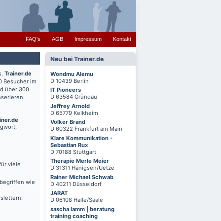
FAQ's
AGB
Impressum
Kontakt
Neu bei Trainer.de
s.
Trainer.de
Wondmu Alemu
D 10439 Berlin
0 Besucher im
nd über 300
IT Pioneers
D 63584 Gründau
serieren.
Jeffrey Arnold
D 65779 Kelkheim
iner.de
Volker Brand
agwort,
D 60322 Frankfurt am Main
Klare Kommunikation -
Sebastian Rux
D 70188 Stuttgart
Therapie Merle Meier
ür viele
D 31311 Hänigsen/Uetze
Rainer Michael Schwab
begriffen wie
D 40211 Düsseldorf
JARAT
slettern.
D 06108 Halle/Saale
sascha lamm | beratung
training coaching