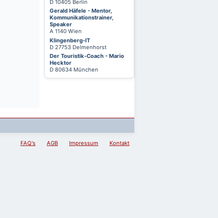
D 10405 Berlin
Gerald Häfele - Mentor,
Kommunikationstrainer,
Speaker
A 1140 Wien
Klingenberg-IT
D 27753 Delmenhorst
Der Touristik-Coach - Mario
Hecktor
D 80634 München
FAQ's
AGB
Impressum
Kontakt