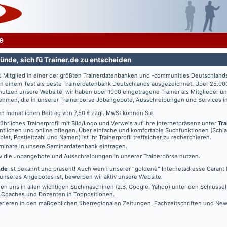
e
ünde, sich fü Trainer.de zu entscheiden
d Mitglied in einer der größten Trainerdatenbanken und -communities Deutschland
in einem Test als beste Trainerdatenbank Deutschlands ausgezeichnet. Über 25.00
utzen unsere Website, wir haben über 1000 eingetragene Trainer als Mitglieder u
ehmen, die in unserer Trainerbörse Jobangebote, Ausschreibungen und Services in
en monatlichen Beitrag von 7,50 € zzgl. MwSt können Sie
führliches Trainerprofil mit Bild/Logo und Verweis auf Ihre Internetpräsenz unter
Tra
ntlichen und online pflegen. Über einfache und komfortable Suchfunktionen (Schl
iet, Postleitzahl und Namen) ist Ihr Trainerprofil treffsicher zu recherchieren.
minare in unsere Seminardatenbank eintragen.
iv die Jobangebote und Ausschreibungen in unserer Trainerbörse nutzen.
.de
ist bekannt und präsent! Auch wenn unserer "goldene" Internetadresse Garant f
unseres Angebotes ist, bewerben wir aktiv unsere Website:
den uns in allen wichtigen Suchmaschinen (z.B. Google, Yahoo) unter den Schlüssel
, Coaches und Dozenten in Toppositionen.
erieren in den maßgeblichen überregionalen Zeitungen, Fachzeitschriften und New