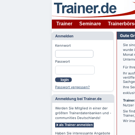
Trainer
Seminare
Trainerbörs
Gute Gr
Anmelden
Sie sin
Kennwort
wurde 
Monat n
Untern
Passwort
Für Ihr
Ihr aus
veröffe
login
Sachgeb
Passwort vergessen?
Ihre Se
exklus
Anmeldung bei Trainer.de
Trainer
Nutzer 
Werden Sie Mitglied in einer der
Sie fin
größten Trainerdatenbanken und -
Trainer
communities Deutschlands!
Wir ins
als Trainer anmelden
Haben Sie interessante Angebote