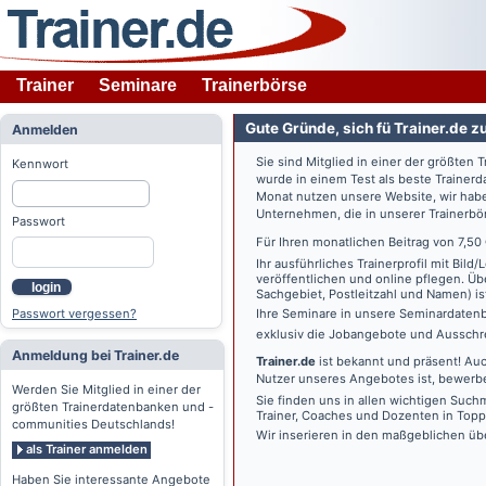
Trainer
Seminare
Trainerbörse
Gute Gründe, sich fü Trainer.de z
Anmelden
Sie sind Mitglied in einer der größte
Kennwort
wurde in einem Test als beste Traine
Monat nutzen unsere Website, wir habe
Unternehmen, die in unserer Trainerbö
Passwort
Für Ihren monatlichen Beitrag von 7,50
Ihr ausführliches Trainerprofil mit Bil
veröffentlichen und online pflegen. Ü
login
Sachgebiet, Postleitzahl und Namen) ist 
Passwort vergessen?
Ihre Seminare in unsere Seminardatenb
exklusiv die Jobangebote und Ausschre
Anmeldung bei Trainer.de
Trainer.de
ist bekannt und präsent! Auc
Nutzer unseres Angebotes ist, bewerbe
Werden Sie Mitglied in einer der
Sie finden uns in allen wichtigen Such
größten Trainerdatenbanken und -
Trainer, Coaches und Dozenten in Topp
communities Deutschlands!
Wir inserieren in den maßgeblichen üb
als Trainer anmelden
Haben Sie interessante Angebote