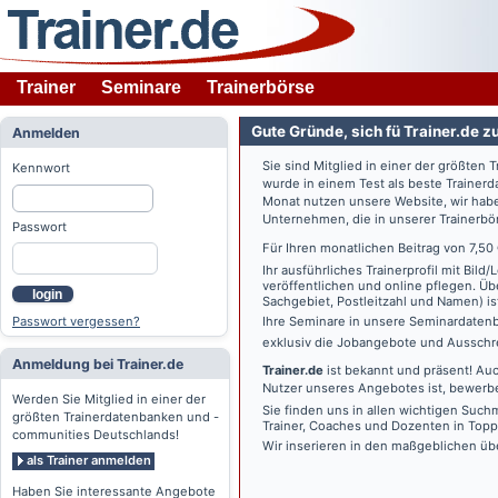
Trainer
Seminare
Trainerbörse
Gute Gründe, sich fü Trainer.de z
Anmelden
Sie sind Mitglied in einer der größte
Kennwort
wurde in einem Test als beste Traine
Monat nutzen unsere Website, wir habe
Unternehmen, die in unserer Trainerbö
Passwort
Für Ihren monatlichen Beitrag von 7,50
Ihr ausführliches Trainerprofil mit Bil
veröffentlichen und online pflegen. Ü
login
Sachgebiet, Postleitzahl und Namen) ist 
Passwort vergessen?
Ihre Seminare in unsere Seminardatenb
exklusiv die Jobangebote und Ausschre
Anmeldung bei Trainer.de
Trainer.de
ist bekannt und präsent! Auc
Nutzer unseres Angebotes ist, bewerbe
Werden Sie Mitglied in einer der
Sie finden uns in allen wichtigen Such
größten Trainerdatenbanken und -
Trainer, Coaches und Dozenten in Topp
communities Deutschlands!
Wir inserieren in den maßgeblichen üb
als Trainer anmelden
Haben Sie interessante Angebote