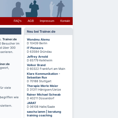
FAQ's
AGB
Impressum
Kontakt
Neu bei Trainer.de
s.
Trainer.de
Wondmu Alemu
D 10439 Berlin
0 Besucher im
nd über 300
IT Pioneers
D 63584 Gründau
serieren.
Jeffrey Arnold
D 65779 Kelkheim
iner.de
Volker Brand
agwort,
D 60322 Frankfurt am Main
Klare Kommunikation -
Sebastian Rux
D 70188 Stuttgart
Therapie Merle Meier
ür viele
D 31311 Hänigsen/Uetze
Rainer Michael Schwab
begriffen wie
D 40211 Düsseldorf
JARAT
slettern.
D 06108 Halle/Saale
sascha lamm | beratung
training coaching