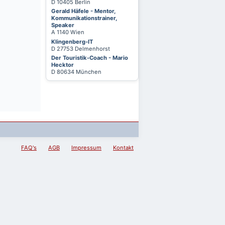
D 10405 Berlin
Gerald Häfele - Mentor,
Kommunikationstrainer,
Speaker
A 1140 Wien
Klingenberg-IT
D 27753 Delmenhorst
Der Touristik-Coach - Mario
Hecktor
D 80634 München
FAQ's
AGB
Impressum
Kontakt