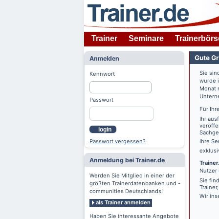
Trainer
Seminare
Trainerbörs
Gute Gr
Anmelden
Sie sin
Kennwort
wurde 
Monat n
Untern
Passwort
Für Ihr
Ihr aus
veröffe
login
Sachgeb
Passwort vergessen?
Ihre Se
exklus
Anmeldung bei Trainer.de
Trainer
Nutzer 
Werden Sie Mitglied in einer der
Sie fin
größten Trainerdatenbanken und -
Trainer
communities Deutschlands!
Wir ins
als Trainer anmelden
Haben Sie interessante Angebote