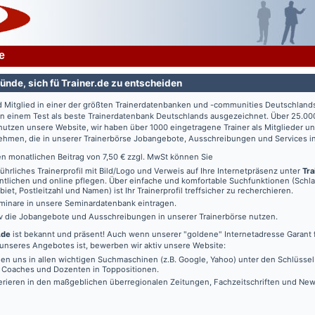
e
ünde, sich fü Trainer.de zu entscheiden
d Mitglied in einer der größten Trainerdatenbanken und -communities Deutschland
in einem Test als beste Trainerdatenbank Deutschlands ausgezeichnet. Über 25.00
utzen unsere Website, wir haben über 1000 eingetragene Trainer als Mitglieder u
ehmen, die in unserer Trainerbörse Jobangebote, Ausschreibungen und Services in
en monatlichen Beitrag von 7,50 € zzgl. MwSt können Sie
führliches Trainerprofil mit Bild/Logo und Verweis auf Ihre Internetpräsenz unter
Tra
ntlichen und online pflegen. Über einfache und komfortable Suchfunktionen (Schl
iet, Postleitzahl und Namen) ist Ihr Trainerprofil treffsicher zu recherchieren.
minare in unsere Seminardatenbank eintragen.
iv die Jobangebote und Ausschreibungen in unserer Trainerbörse nutzen.
.de
ist bekannt und präsent! Auch wenn unserer "goldene" Internetadresse Garant f
unseres Angebotes ist, bewerben wir aktiv unsere Website:
den uns in allen wichtigen Suchmaschinen (z.B. Google, Yahoo) unter den Schlüssel
, Coaches und Dozenten in Toppositionen.
erieren in den maßgeblichen überregionalen Zeitungen, Fachzeitschriften und New