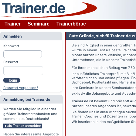
Trainer
Seminare
Trainerbörse
Gute Gründe, sich fü Trainer.de z
Anmelden
Sie sind Mitglied in einer der größte
Kennwort
wurde in einem Test als beste Traine
Monat nutzen unsere Website, wir habe
Unternehmen, die in unserer Trainerbö
Passwort
Für Ihren monatlichen Beitrag von 7,50
Ihr ausführliches Trainerprofil mit Bil
veröffentlichen und online pflegen. Ü
login
Sachgebiet, Postleitzahl und Namen) ist 
Passwort vergessen?
Ihre Seminare in unsere Seminardatenb
exklusiv die Jobangebote und Ausschre
Anmeldung bei Trainer.de
Trainer.de
ist bekannt und präsent! Auc
Nutzer unseres Angebotes ist, bewerbe
Werden Sie Mitglied in einer der
Sie finden uns in allen wichtigen Such
größten Trainerdatenbanken und -
Trainer, Coaches und Dozenten in Topp
communities Deutschlands!
Wir inserieren in den maßgeblichen üb
als Trainer anmelden
Haben Sie interessante Angebote