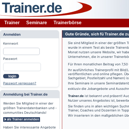
Trainer
Seminare
Trainerbörse
Gute Gründe, sich fü Trainer.de z
Anmelden
Sie sind Mitglied in einer der größte
Kennwort
wurde in einem Test als beste Traine
Monat nutzen unsere Website, wir habe
Unternehmen, die in unserer Trainerbö
Passwort
Für Ihren monatlichen Beitrag von 7,50
Ihr ausführliches Trainerprofil mit Bil
veröffentlichen und online pflegen. Ü
login
Sachgebiet, Postleitzahl und Namen) ist 
Passwort vergessen?
Ihre Seminare in unsere Seminardatenb
exklusiv die Jobangebote und Ausschre
Anmeldung bei Trainer.de
Trainer.de
ist bekannt und präsent! Auc
Nutzer unseres Angebotes ist, bewerbe
Werden Sie Mitglied in einer der
Sie finden uns in allen wichtigen Such
größten Trainerdatenbanken und -
Trainer, Coaches und Dozenten in Topp
communities Deutschlands!
Wir inserieren in den maßgeblichen üb
als Trainer anmelden
Haben Sie interessante Angebote