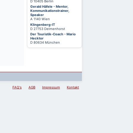
D 10405 Berlin
Gerald Häfele - Mentor,
Kommunikationstrainer,
Speaker
A 1140 Wien
Klingenberg-IT
D 27753 Delmenhorst
Der Touristik-Coach - Mario
Hecktor
D 80634 München
FAQ's
AGB
Impressum
Kontakt