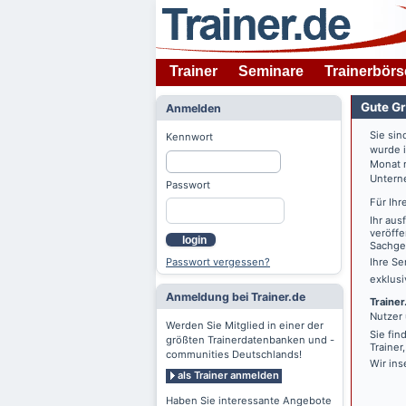
Trainer
Seminare
Trainerbörs
Gute Gr
Anmelden
Sie sin
Kennwort
wurde 
Monat n
Untern
Passwort
Für Ihr
Ihr aus
veröffe
login
Sachgeb
Passwort vergessen?
Ihre Se
exklus
Anmeldung bei Trainer.de
Trainer
Nutzer 
Werden Sie Mitglied in einer der
Sie fin
größten Trainerdatenbanken und -
Trainer
communities Deutschlands!
Wir ins
als Trainer anmelden
Haben Sie interessante Angebote