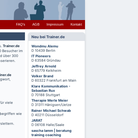
FAQ's
AGB
Impressum
Kontakt
Neu bei Trainer.de
s.
Trainer.de
Wondmu Alemu
D 10439 Berlin
0 Besucher im
nd über 300
IT Pioneers
D 63584 Gründau
serieren.
Jeffrey Arnold
D 65779 Kelkheim
iner.de
Volker Brand
agwort,
D 60322 Frankfurt am Main
Klare Kommunikation -
Sebastian Rux
D 70188 Stuttgart
Therapie Merle Meier
ür viele
D 31311 Hänigsen/Uetze
Rainer Michael Schwab
begriffen wie
D 40211 Düsseldorf
JARAT
slettern.
D 06108 Halle/Saale
sascha lamm | beratung
training coaching