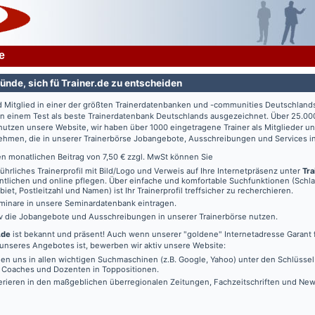
e
ünde, sich fü Trainer.de zu entscheiden
d Mitglied in einer der größten Trainerdatenbanken und -communities Deutschland
in einem Test als beste Trainerdatenbank Deutschlands ausgezeichnet. Über 25.00
utzen unsere Website, wir haben über 1000 eingetragene Trainer als Mitglieder u
ehmen, die in unserer Trainerbörse Jobangebote, Ausschreibungen und Services in
en monatlichen Beitrag von 7,50 € zzgl. MwSt können Sie
führliches Trainerprofil mit Bild/Logo und Verweis auf Ihre Internetpräsenz unter
Tra
ntlichen und online pflegen. Über einfache und komfortable Suchfunktionen (Schl
iet, Postleitzahl und Namen) ist Ihr Trainerprofil treffsicher zu recherchieren.
minare in unsere Seminardatenbank eintragen.
iv die Jobangebote und Ausschreibungen in unserer Trainerbörse nutzen.
.de
ist bekannt und präsent! Auch wenn unserer "goldene" Internetadresse Garant f
unseres Angebotes ist, bewerben wir aktiv unsere Website:
den uns in allen wichtigen Suchmaschinen (z.B. Google, Yahoo) unter den Schlüssel
, Coaches und Dozenten in Toppositionen.
erieren in den maßgeblichen überregionalen Zeitungen, Fachzeitschriften und New