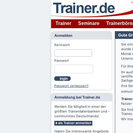
Trainer
Seminare
Trainerbörs
Gute Gr
Anmelden
Sie sin
Kennwort
wurde 
Monat n
Untern
Passwort
Für Ihr
Ihr aus
veröffe
login
Sachgeb
Passwort vergessen?
Ihre Se
exklus
Anmeldung bei Trainer.de
Trainer
Nutzer 
Werden Sie Mitglied in einer der
Sie fin
größten Trainerdatenbanken und -
Trainer
communities Deutschlands!
Wir ins
als Trainer anmelden
Haben Sie interessante Angebote