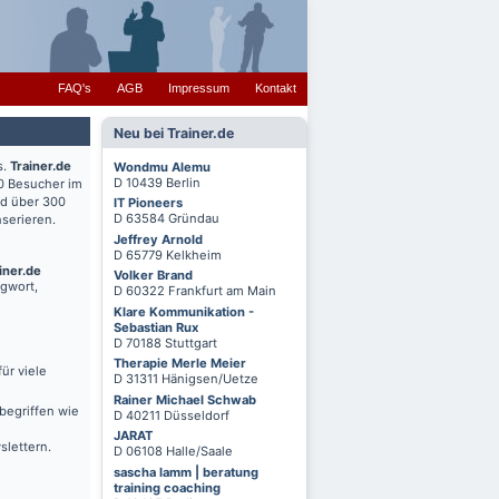
FAQ's
AGB
Impressum
Kontakt
Neu bei Trainer.de
s.
Trainer.de
Wondmu Alemu
D 10439 Berlin
0 Besucher im
nd über 300
IT Pioneers
D 63584 Gründau
serieren.
Jeffrey Arnold
D 65779 Kelkheim
iner.de
Volker Brand
agwort,
D 60322 Frankfurt am Main
Klare Kommunikation -
Sebastian Rux
D 70188 Stuttgart
Therapie Merle Meier
ür viele
D 31311 Hänigsen/Uetze
Rainer Michael Schwab
begriffen wie
D 40211 Düsseldorf
JARAT
slettern.
D 06108 Halle/Saale
sascha lamm | beratung
training coaching