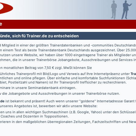
e
ünde, sich fü Trainer.de zu entscheiden
d Mitglied in einer der größten Trainerdatenbanken und -communities Deutschland
in einem Test als beste Trainerdatenbank Deutschlands ausgezeichnet. Über 25.00
utzen unsere Website, wir haben über 1000 eingetragene Trainer als Mitglieder u
ehmen, die in unserer Trainerbörse Jobangebote, Ausschreibungen und Services in
en monatlichen Beitrag von 7,50 € zzgl. MwSt können Sie
führliches Trainerprofil mit Bild/Logo und Verweis auf Ihre Internetpräsenz unter
Tra
ntlichen und online pflegen. Über einfache und komfortable Suchfunktionen (Schl
iet, Postleitzahl und Namen) ist Ihr Trainerprofil treffsicher zu recherchieren.
minare in unsere Seminardatenbank eintragen.
iv die Jobangebote und Ausschreibungen in unserer Trainerbörse nutzen.
.de
ist bekannt und präsent! Auch wenn unserer "goldene" Internetadresse Garant f
unseres Angebotes ist, bewerben wir aktiv unsere Website:
den uns in allen wichtigen Suchmaschinen (z.B. Google, Yahoo) unter den Schlüssel
, Coaches und Dozenten in Toppositionen.
erieren in den maßgeblichen überregionalen Zeitungen, Fachzeitschriften und New