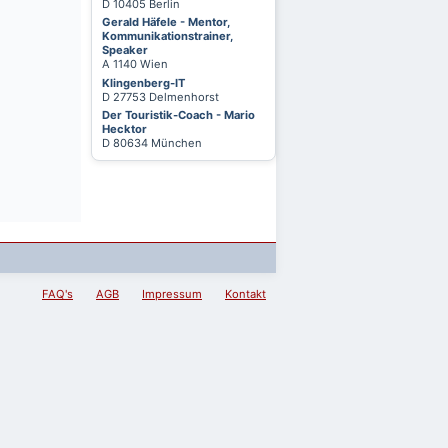
D 10405 Berlin
Gerald Häfele - Mentor,
Kommunikationstrainer,
Speaker
A 1140 Wien
Klingenberg-IT
D 27753 Delmenhorst
Der Touristik-Coach - Mario
Hecktor
D 80634 München
FAQ's
AGB
Impressum
Kontakt