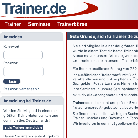
Trainer
Seminare
Trainerbörse
Gute Gründe, sich fü Trainer.de z
Anmelden
Sie sind Mitglied in einer der größte
Kennwort
wurde in einem Test als beste Traine
Monat nutzen unsere Website, wir habe
Unternehmen, die in unserer Trainerbö
Passwort
Für Ihren monatlichen Beitrag von 7,50
Ihr ausführliches Trainerprofil mit Bil
veröffentlichen und online pflegen. Ü
login
Sachgebiet, Postleitzahl und Namen) ist 
Passwort vergessen?
Ihre Seminare in unsere Seminardatenb
exklusiv die Jobangebote und Ausschre
Anmeldung bei Trainer.de
Trainer.de
ist bekannt und präsent! Auc
Nutzer unseres Angebotes ist, bewerbe
Werden Sie Mitglied in einer der
Sie finden uns in allen wichtigen Such
größten Trainerdatenbanken und -
Trainer, Coaches und Dozenten in Topp
communities Deutschlands!
Wir inserieren in den maßgeblichen üb
als Trainer anmelden
Haben Sie interessante Angebote