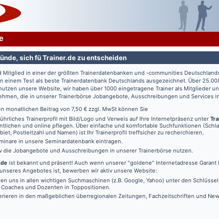
e
ünde, sich fü Trainer.de zu entscheiden
d Mitglied in einer der größten Trainerdatenbanken und -communities Deutschland
in einem Test als beste Trainerdatenbank Deutschlands ausgezeichnet. Über 25.00
utzen unsere Website, wir haben über 1000 eingetragene Trainer als Mitglieder u
ehmen, die in unserer Trainerbörse Jobangebote, Ausschreibungen und Services in
en monatlichen Beitrag von 7,50 € zzgl. MwSt können Sie
führliches Trainerprofil mit Bild/Logo und Verweis auf Ihre Internetpräsenz unter
Tra
ntlichen und online pflegen. Über einfache und komfortable Suchfunktionen (Schl
iet, Postleitzahl und Namen) ist Ihr Trainerprofil treffsicher zu recherchieren.
minare in unsere Seminardatenbank eintragen.
iv die Jobangebote und Ausschreibungen in unserer Trainerbörse nutzen.
.de
ist bekannt und präsent! Auch wenn unserer "goldene" Internetadresse Garant f
unseres Angebotes ist, bewerben wir aktiv unsere Website:
den uns in allen wichtigen Suchmaschinen (z.B. Google, Yahoo) unter den Schlüssel
, Coaches und Dozenten in Toppositionen.
erieren in den maßgeblichen überregionalen Zeitungen, Fachzeitschriften und New