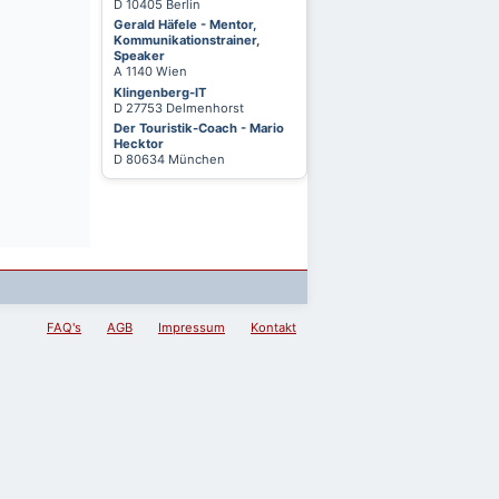
D 10405 Berlin
Gerald Häfele - Mentor,
Kommunikationstrainer,
Speaker
A 1140 Wien
Klingenberg-IT
D 27753 Delmenhorst
Der Touristik-Coach - Mario
Hecktor
D 80634 München
FAQ's
AGB
Impressum
Kontakt