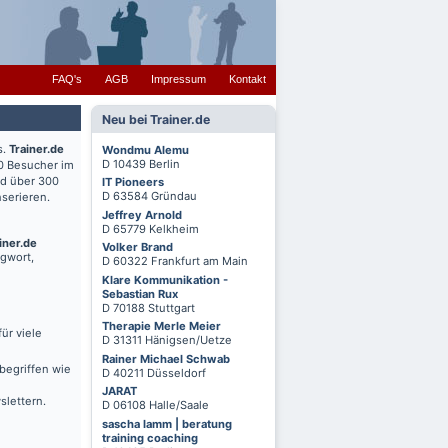
FAQ's
AGB
Impressum
Kontakt
Neu bei Trainer.de
s.
Trainer.de
Wondmu Alemu
D 10439 Berlin
0 Besucher im
nd über 300
IT Pioneers
D 63584 Gründau
serieren.
Jeffrey Arnold
D 65779 Kelkheim
iner.de
Volker Brand
agwort,
D 60322 Frankfurt am Main
Klare Kommunikation -
Sebastian Rux
D 70188 Stuttgart
Therapie Merle Meier
ür viele
D 31311 Hänigsen/Uetze
Rainer Michael Schwab
begriffen wie
D 40211 Düsseldorf
JARAT
slettern.
D 06108 Halle/Saale
sascha lamm | beratung
training coaching