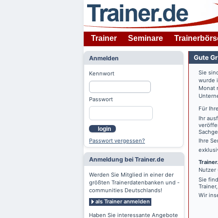
Trainer
Seminare
Trainerbörs
Gute Gr
Anmelden
Sie sin
Kennwort
wurde 
Monat n
Untern
Passwort
Für Ihr
Ihr aus
veröffe
login
Sachgeb
Passwort vergessen?
Ihre Se
exklus
Anmeldung bei Trainer.de
Trainer
Nutzer 
Werden Sie Mitglied in einer der
Sie fin
größten Trainerdatenbanken und -
Trainer
communities Deutschlands!
Wir ins
als Trainer anmelden
Haben Sie interessante Angebote