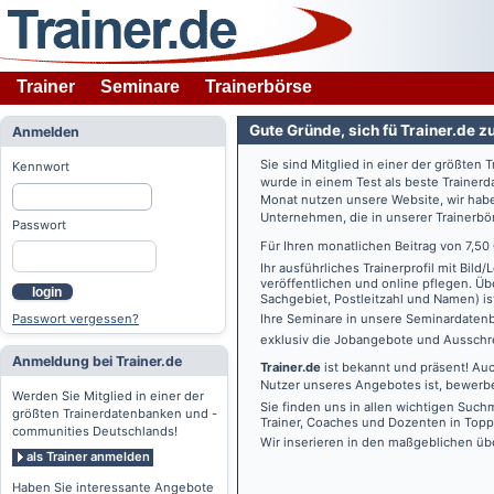
Trainer
Seminare
Trainerbörse
Gute Gründe, sich fü Trainer.de z
Anmelden
Sie sind Mitglied in einer der größte
Kennwort
wurde in einem Test als beste Traine
Monat nutzen unsere Website, wir habe
Unternehmen, die in unserer Trainerbö
Passwort
Für Ihren monatlichen Beitrag von 7,50
Ihr ausführliches Trainerprofil mit Bil
veröffentlichen und online pflegen. Ü
login
Sachgebiet, Postleitzahl und Namen) ist 
Passwort vergessen?
Ihre Seminare in unsere Seminardatenb
exklusiv die Jobangebote und Ausschre
Anmeldung bei Trainer.de
Trainer.de
ist bekannt und präsent! Auc
Nutzer unseres Angebotes ist, bewerbe
Werden Sie Mitglied in einer der
Sie finden uns in allen wichtigen Such
größten Trainerdatenbanken und -
Trainer, Coaches und Dozenten in Topp
communities Deutschlands!
Wir inserieren in den maßgeblichen üb
als Trainer anmelden
Haben Sie interessante Angebote