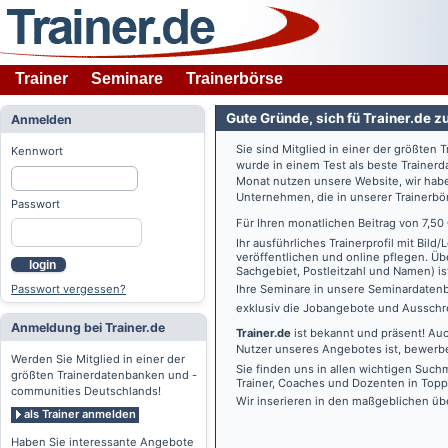
Trainer
Seminare
Trainerbörse
Gute Gründe, sich fü Trainer.de z
Anmelden
Sie sind Mitglied in einer der größte
Kennwort
wurde in einem Test als beste Traine
Monat nutzen unsere Website, wir habe
Unternehmen, die in unserer Trainerbö
Passwort
Für Ihren monatlichen Beitrag von 7,50
Ihr ausführliches Trainerprofil mit Bil
veröffentlichen und online pflegen. Ü
login
Sachgebiet, Postleitzahl und Namen) ist 
Passwort vergessen?
Ihre Seminare in unsere Seminardatenb
exklusiv die Jobangebote und Ausschre
Anmeldung bei Trainer.de
Trainer.de
ist bekannt und präsent! Auc
Nutzer unseres Angebotes ist, bewerbe
Werden Sie Mitglied in einer der
Sie finden uns in allen wichtigen Such
größten Trainerdatenbanken und -
Trainer, Coaches und Dozenten in Topp
communities Deutschlands!
Wir inserieren in den maßgeblichen üb
als Trainer anmelden
Haben Sie interessante Angebote