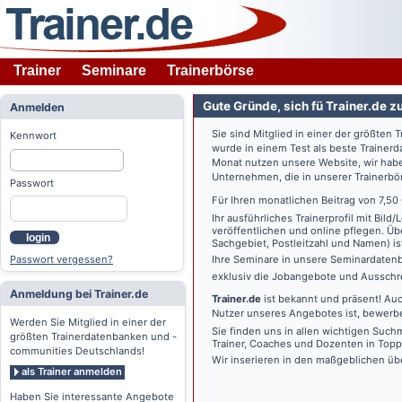
Trainer
Seminare
Trainerbörse
Gute Gründe, sich fü Trainer.de z
Anmelden
Sie sind Mitglied in einer der größte
Kennwort
wurde in einem Test als beste Traine
Monat nutzen unsere Website, wir habe
Unternehmen, die in unserer Trainerbö
Passwort
Für Ihren monatlichen Beitrag von 7,50
Ihr ausführliches Trainerprofil mit Bil
veröffentlichen und online pflegen. Ü
login
Sachgebiet, Postleitzahl und Namen) ist 
Passwort vergessen?
Ihre Seminare in unsere Seminardatenb
exklusiv die Jobangebote und Ausschre
Anmeldung bei Trainer.de
Trainer.de
ist bekannt und präsent! Auc
Nutzer unseres Angebotes ist, bewerbe
Werden Sie Mitglied in einer der
Sie finden uns in allen wichtigen Such
größten Trainerdatenbanken und -
Trainer, Coaches und Dozenten in Topp
communities Deutschlands!
Wir inserieren in den maßgeblichen üb
als Trainer anmelden
Haben Sie interessante Angebote