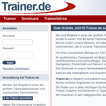
Trainer
Seminare
Trainerbörse
Gute Gründe, sich fü Trainer.de z
Anmelden
Sie sind Mitglied in einer der größte
Kennwort
wurde in einem Test als beste Traine
Monat nutzen unsere Website, wir habe
Unternehmen, die in unserer Trainerbö
Passwort
Für Ihren monatlichen Beitrag von 7,50
Ihr ausführliches Trainerprofil mit Bil
veröffentlichen und online pflegen. Ü
login
Sachgebiet, Postleitzahl und Namen) ist 
Passwort vergessen?
Ihre Seminare in unsere Seminardatenb
exklusiv die Jobangebote und Ausschre
Anmeldung bei Trainer.de
Trainer.de
ist bekannt und präsent! Auc
Nutzer unseres Angebotes ist, bewerbe
Werden Sie Mitglied in einer der
Sie finden uns in allen wichtigen Such
größten Trainerdatenbanken und -
Trainer, Coaches und Dozenten in Topp
communities Deutschlands!
Wir inserieren in den maßgeblichen üb
als Trainer anmelden
Haben Sie interessante Angebote