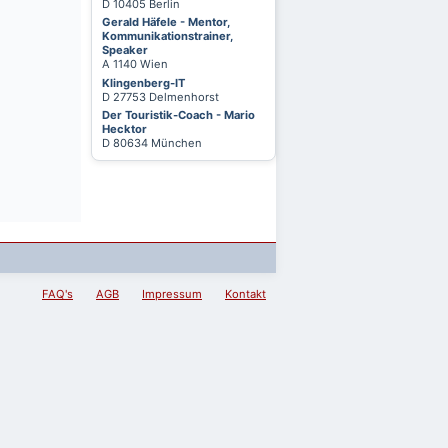
D 10405 Berlin
Gerald Häfele - Mentor,
Kommunikationstrainer,
Speaker
A 1140 Wien
Klingenberg-IT
D 27753 Delmenhorst
Der Touristik-Coach - Mario
Hecktor
D 80634 München
FAQ's
AGB
Impressum
Kontakt