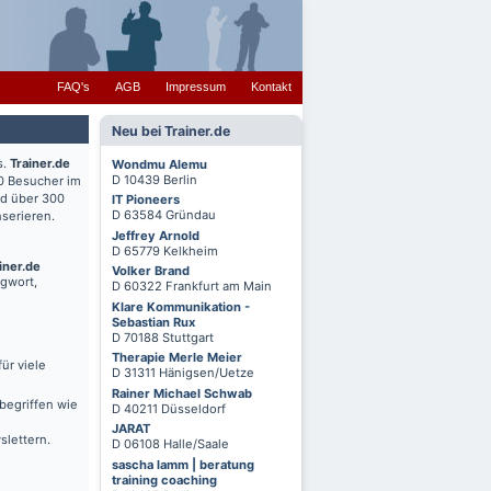
FAQ's
AGB
Impressum
Kontakt
Neu bei Trainer.de
s.
Trainer.de
Wondmu Alemu
D 10439 Berlin
0 Besucher im
nd über 300
IT Pioneers
D 63584 Gründau
serieren.
Jeffrey Arnold
D 65779 Kelkheim
iner.de
Volker Brand
agwort,
D 60322 Frankfurt am Main
Klare Kommunikation -
Sebastian Rux
D 70188 Stuttgart
Therapie Merle Meier
ür viele
D 31311 Hänigsen/Uetze
Rainer Michael Schwab
begriffen wie
D 40211 Düsseldorf
JARAT
slettern.
D 06108 Halle/Saale
sascha lamm | beratung
training coaching