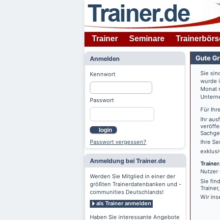
Trainer
Seminare
Trainerbörs
Gute Gr
Anmelden
Sie sin
Kennwort
wurde 
Monat n
Untern
Passwort
Für Ihr
Ihr aus
veröffe
login
Sachgeb
Passwort vergessen?
Ihre Se
exklus
Anmeldung bei Trainer.de
Trainer
Nutzer 
Werden Sie Mitglied in einer der
Sie fin
größten Trainerdatenbanken und -
Trainer
communities Deutschlands!
Wir ins
als Trainer anmelden
Haben Sie interessante Angebote