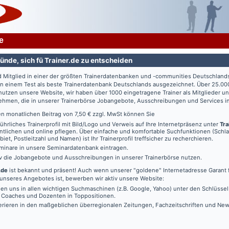
e
ünde, sich fü Trainer.de zu entscheiden
d Mitglied in einer der größten Trainerdatenbanken und -communities Deutschland
in einem Test als beste Trainerdatenbank Deutschlands ausgezeichnet. Über 25.00
utzen unsere Website, wir haben über 1000 eingetragene Trainer als Mitglieder u
ehmen, die in unserer Trainerbörse Jobangebote, Ausschreibungen und Services in
en monatlichen Beitrag von 7,50 € zzgl. MwSt können Sie
führliches Trainerprofil mit Bild/Logo und Verweis auf Ihre Internetpräsenz unter
Tra
ntlichen und online pflegen. Über einfache und komfortable Suchfunktionen (Schl
iet, Postleitzahl und Namen) ist Ihr Trainerprofil treffsicher zu recherchieren.
minare in unsere Seminardatenbank eintragen.
iv die Jobangebote und Ausschreibungen in unserer Trainerbörse nutzen.
.de
ist bekannt und präsent! Auch wenn unserer "goldene" Internetadresse Garant f
unseres Angebotes ist, bewerben wir aktiv unsere Website:
den uns in allen wichtigen Suchmaschinen (z.B. Google, Yahoo) unter den Schlüssel
, Coaches und Dozenten in Toppositionen.
erieren in den maßgeblichen überregionalen Zeitungen, Fachzeitschriften und New