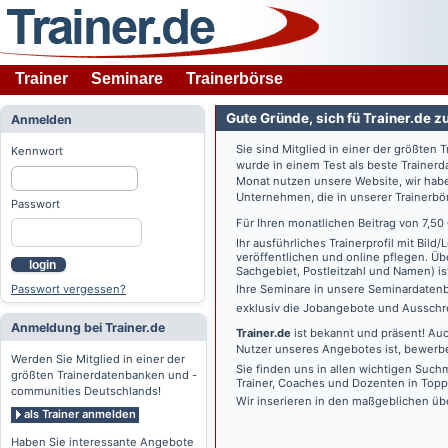
Trainer
Seminare
Trainerbörse
Gute Gründe, sich fü Trainer.de z
Anmelden
Sie sind Mitglied in einer der größte
Kennwort
wurde in einem Test als beste Traine
Monat nutzen unsere Website, wir habe
Unternehmen, die in unserer Trainerbö
Passwort
Für Ihren monatlichen Beitrag von 7,50
Ihr ausführliches Trainerprofil mit Bil
veröffentlichen und online pflegen. Ü
login
Sachgebiet, Postleitzahl und Namen) ist 
Passwort vergessen?
Ihre Seminare in unsere Seminardatenb
exklusiv die Jobangebote und Ausschre
Anmeldung bei Trainer.de
Trainer.de
ist bekannt und präsent! Auc
Nutzer unseres Angebotes ist, bewerbe
Werden Sie Mitglied in einer der
Sie finden uns in allen wichtigen Such
größten Trainerdatenbanken und -
Trainer, Coaches und Dozenten in Topp
communities Deutschlands!
Wir inserieren in den maßgeblichen üb
als Trainer anmelden
Haben Sie interessante Angebote