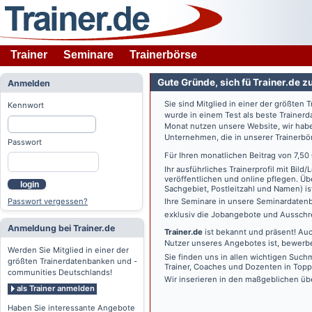
Trainer
Seminare
Trainerbörse
Gute Gründe, sich fü Trainer.de z
Anmelden
Sie sind Mitglied in einer der größte
Kennwort
wurde in einem Test als beste Traine
Monat nutzen unsere Website, wir habe
Unternehmen, die in unserer Trainerbö
Passwort
Für Ihren monatlichen Beitrag von 7,50
Ihr ausführliches Trainerprofil mit Bil
veröffentlichen und online pflegen. Ü
login
Sachgebiet, Postleitzahl und Namen) ist 
Passwort vergessen?
Ihre Seminare in unsere Seminardatenb
exklusiv die Jobangebote und Ausschre
Anmeldung bei Trainer.de
Trainer.de
ist bekannt und präsent! Auc
Nutzer unseres Angebotes ist, bewerbe
Werden Sie Mitglied in einer der
Sie finden uns in allen wichtigen Such
größten Trainerdatenbanken und -
Trainer, Coaches und Dozenten in Topp
communities Deutschlands!
Wir inserieren in den maßgeblichen üb
als Trainer anmelden
Haben Sie interessante Angebote