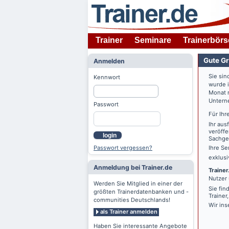
Trainer
Seminare
Trainerbörs
Gute Gr
Anmelden
Sie sin
Kennwort
wurde 
Monat n
Untern
Passwort
Für Ihr
Ihr aus
veröffe
login
Sachgeb
Passwort vergessen?
Ihre Se
exklus
Anmeldung bei Trainer.de
Trainer
Nutzer 
Werden Sie Mitglied in einer der
Sie fin
größten Trainerdatenbanken und -
Trainer
communities Deutschlands!
Wir ins
als Trainer anmelden
Haben Sie interessante Angebote