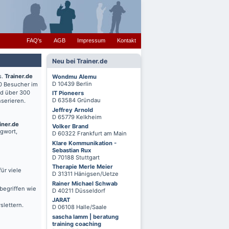
FAQ's
AGB
Impressum
Kontakt
Neu bei Trainer.de
s.
Trainer.de
Wondmu Alemu
D 10439 Berlin
0 Besucher im
nd über 300
IT Pioneers
D 63584 Gründau
serieren.
Jeffrey Arnold
D 65779 Kelkheim
iner.de
Volker Brand
agwort,
D 60322 Frankfurt am Main
Klare Kommunikation -
Sebastian Rux
D 70188 Stuttgart
Therapie Merle Meier
ür viele
D 31311 Hänigsen/Uetze
Rainer Michael Schwab
begriffen wie
D 40211 Düsseldorf
JARAT
slettern.
D 06108 Halle/Saale
sascha lamm | beratung
training coaching