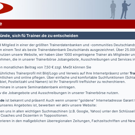
e
ünde, sich fü Trainer.de zu entscheiden
d Mitglied in einer der größten Trainerdatenbanken und -communities Deutschland
in einem Test als beste Trainerdatenbank Deutschlands ausgezeichnet. Über 25.00
utzen unsere Website, wir haben über 1000 eingetragene Trainer als Mitglieder u
ehmen, die in unserer Trainerbörse Jobangebote, Ausschreibungen und Services in
en monatlichen Beitrag von 7,50 € zzgl. MwSt können Sie
führliches Trainerprofil mit Bild/Logo und Verweis auf Ihre Internetpräsenz unter
Tra
ntlichen und online pflegen. Über einfache und komfortable Suchfunktionen (Schl
iet, Postleitzahl und Namen) ist Ihr Trainerprofil treffsicher zu recherchieren.
minare in unsere Seminardatenbank eintragen.
iv die Jobangebote und Ausschreibungen in unserer Trainerbörse nutzen.
.de
ist bekannt und präsent! Auch wenn unserer "goldene" Internetadresse Garant f
unseres Angebotes ist, bewerben wir aktiv unsere Website:
den uns in allen wichtigen Suchmaschinen (z.B. Google, Yahoo) unter den Schlüssel
, Coaches und Dozenten in Toppositionen.
erieren in den maßgeblichen überregionalen Zeitungen, Fachzeitschriften und New