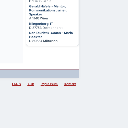
D 10405 Berlin
Gerald Häfele - Mentor,
Kommunikationstrainer,
Speaker
A 1140 Wien
Klingenberg-IT
D 27753 Delmenhorst
Der Touristik-Coach - Mario
Hecktor
D 80634 München
FAQ's
AGB
Impressum
Kontakt