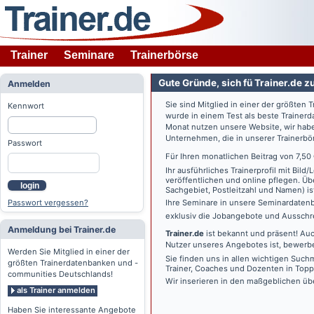
Trainer
Seminare
Trainerbörse
Gute Gründe, sich fü Trainer.de z
Anmelden
Sie sind Mitglied in einer der größte
Kennwort
wurde in einem Test als beste Traine
Monat nutzen unsere Website, wir habe
Unternehmen, die in unserer Trainerbö
Passwort
Für Ihren monatlichen Beitrag von 7,50
Ihr ausführliches Trainerprofil mit Bil
veröffentlichen und online pflegen. Ü
login
Sachgebiet, Postleitzahl und Namen) ist 
Passwort vergessen?
Ihre Seminare in unsere Seminardatenb
exklusiv die Jobangebote und Ausschre
Anmeldung bei Trainer.de
Trainer.de
ist bekannt und präsent! Auc
Nutzer unseres Angebotes ist, bewerbe
Werden Sie Mitglied in einer der
Sie finden uns in allen wichtigen Such
größten Trainerdatenbanken und -
Trainer, Coaches und Dozenten in Topp
communities Deutschlands!
Wir inserieren in den maßgeblichen üb
als Trainer anmelden
Haben Sie interessante Angebote