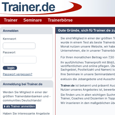
Trainer
Seminare
Trainerbörse
Gute Gründe, sich fü Trainer.de z
Anmelden
Sie sind Mitglied in einer der größte
Kennwort
wurde in einem Test als beste Traine
Monat nutzen unsere Website, wir habe
Unternehmen, die in unserer Trainerbö
Passwort
Für Ihren monatlichen Beitrag von 7,50
Ihr ausführliches Trainerprofil mit Bil
veröffentlichen und online pflegen. Ü
login
Sachgebiet, Postleitzahl und Namen) ist 
Passwort vergessen?
Ihre Seminare in unsere Seminardatenb
exklusiv die Jobangebote und Ausschre
Anmeldung bei Trainer.de
Trainer.de
ist bekannt und präsent! Auc
Nutzer unseres Angebotes ist, bewerbe
Werden Sie Mitglied in einer der
Sie finden uns in allen wichtigen Such
größten Trainerdatenbanken und -
Trainer, Coaches und Dozenten in Topp
communities Deutschlands!
Wir inserieren in den maßgeblichen üb
als Trainer anmelden
Haben Sie interessante Angebote