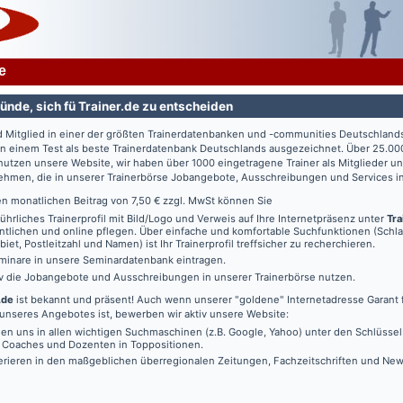
e
ünde, sich fü Trainer.de zu entscheiden
d Mitglied in einer der größten Trainerdatenbanken und -communities Deutschland
in einem Test als beste Trainerdatenbank Deutschlands ausgezeichnet. Über 25.00
utzen unsere Website, wir haben über 1000 eingetragene Trainer als Mitglieder u
ehmen, die in unserer Trainerbörse Jobangebote, Ausschreibungen und Services in
en monatlichen Beitrag von 7,50 € zzgl. MwSt können Sie
führliches Trainerprofil mit Bild/Logo und Verweis auf Ihre Internetpräsenz unter
Tra
ntlichen und online pflegen. Über einfache und komfortable Suchfunktionen (Schl
iet, Postleitzahl und Namen) ist Ihr Trainerprofil treffsicher zu recherchieren.
minare in unsere Seminardatenbank eintragen.
iv die Jobangebote und Ausschreibungen in unserer Trainerbörse nutzen.
.de
ist bekannt und präsent! Auch wenn unserer "goldene" Internetadresse Garant f
unseres Angebotes ist, bewerben wir aktiv unsere Website:
den uns in allen wichtigen Suchmaschinen (z.B. Google, Yahoo) unter den Schlüssel
, Coaches und Dozenten in Toppositionen.
erieren in den maßgeblichen überregionalen Zeitungen, Fachzeitschriften und New