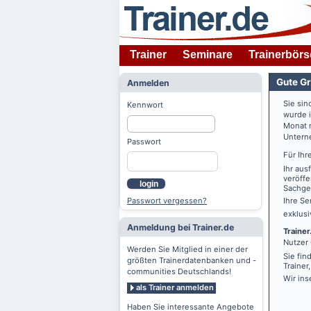
Trainer
Seminare
Trainerbörs
Gute Gr
Anmelden
Sie sin
Kennwort
wurde 
Monat n
Untern
Passwort
Für Ihr
Ihr aus
veröffe
login
Sachgeb
Passwort vergessen?
Ihre Se
exklus
Anmeldung bei Trainer.de
Trainer
Nutzer 
Werden Sie Mitglied in einer der
Sie fin
größten Trainerdatenbanken und -
Trainer
communities Deutschlands!
Wir ins
als Trainer anmelden
Haben Sie interessante Angebote