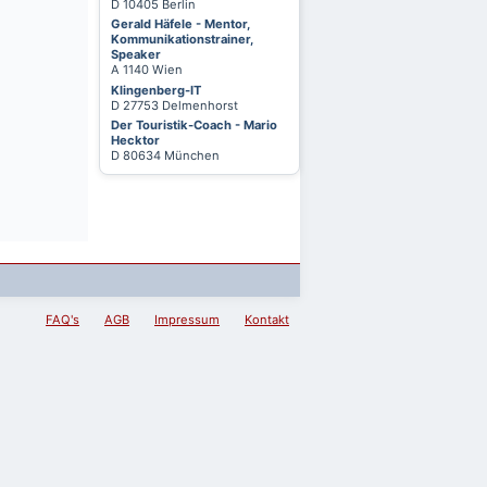
D 10405 Berlin
Gerald Häfele - Mentor,
Kommunikationstrainer,
Speaker
A 1140 Wien
Klingenberg-IT
D 27753 Delmenhorst
Der Touristik-Coach - Mario
Hecktor
D 80634 München
FAQ's
AGB
Impressum
Kontakt