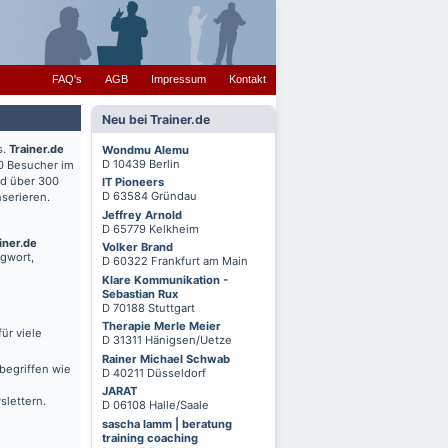
FAQ's
AGB
Impressum
Kontakt
Neu bei Trainer.de
s.
Trainer.de
Wondmu Alemu
D 10439 Berlin
0 Besucher im
nd über 300
IT Pioneers
D 63584 Gründau
serieren.
Jeffrey Arnold
D 65779 Kelkheim
iner.de
Volker Brand
agwort,
D 60322 Frankfurt am Main
Klare Kommunikation -
Sebastian Rux
D 70188 Stuttgart
Therapie Merle Meier
ür viele
D 31311 Hänigsen/Uetze
Rainer Michael Schwab
begriffen wie
D 40211 Düsseldorf
JARAT
slettern.
D 06108 Halle/Saale
sascha lamm | beratung
training coaching