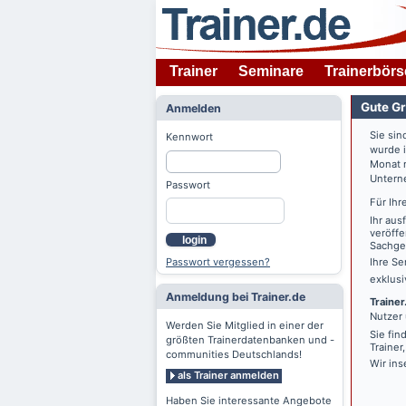
Trainer
Seminare
Trainerbörs
Gute Gr
Anmelden
Sie sin
Kennwort
wurde 
Monat n
Untern
Passwort
Für Ihr
Ihr aus
veröffe
login
Sachgeb
Passwort vergessen?
Ihre Se
exklus
Anmeldung bei Trainer.de
Trainer
Nutzer 
Werden Sie Mitglied in einer der
Sie fin
größten Trainerdatenbanken und -
Trainer
communities Deutschlands!
Wir ins
als Trainer anmelden
Haben Sie interessante Angebote