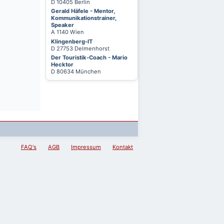
D 10405 Berlin
Gerald Häfele - Mentor,
Kommunikationstrainer,
Speaker
A 1140 Wien
Klingenberg-IT
D 27753 Delmenhorst
Der Touristik-Coach - Mario
Hecktor
D 80634 München
FAQ's
AGB
Impressum
Kontakt