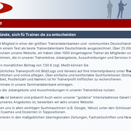
e
ünde, sich fü Trainer.de zu entscheiden
d Mitglied in einer der größten Trainerdatenbanken und -communities Deutschland
in einem Test als beste Trainerdatenbank Deutschlands ausgezeichnet. Über 25.00
utzen unsere Website, wir haben über 1000 eingetragene Trainer als Mitglieder u
ehmen, die in unserer Trainerbörse Jobangebote, Ausschreibungen und Services in
en monatlichen Beitrag von 7,50 € zzgl. MwSt können Sie
führliches Trainerprofil mit Bild/Logo und Verweis auf Ihre Internetpräsenz unter
Tra
ntlichen und online pflegen. Über einfache und komfortable Suchfunktionen (Schl
iet, Postleitzahl und Namen) ist Ihr Trainerprofil treffsicher zu recherchieren.
minare in unsere Seminardatenbank eintragen.
iv die Jobangebote und Ausschreibungen in unserer Trainerbörse nutzen.
.de
ist bekannt und präsent! Auch wenn unserer "goldene" Internetadresse Garant f
unseres Angebotes ist, bewerben wir aktiv unsere Website:
den uns in allen wichtigen Suchmaschinen (z.B. Google, Yahoo) unter den Schlüssel
, Coaches und Dozenten in Toppositionen.
erieren in den maßgeblichen überregionalen Zeitungen, Fachzeitschriften und New