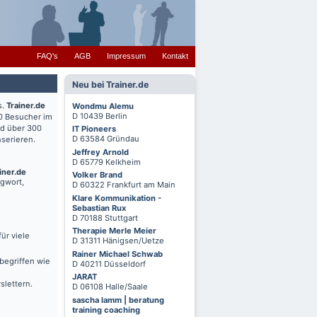
FAQ's
AGB
Impressum
Kontakt
Neu bei Trainer.de
s.
Trainer.de
Wondmu Alemu
D 10439 Berlin
0 Besucher im
nd über 300
IT Pioneers
D 63584 Gründau
serieren.
Jeffrey Arnold
D 65779 Kelkheim
iner.de
Volker Brand
agwort,
D 60322 Frankfurt am Main
Klare Kommunikation -
Sebastian Rux
D 70188 Stuttgart
Therapie Merle Meier
ür viele
D 31311 Hänigsen/Uetze
Rainer Michael Schwab
begriffen wie
D 40211 Düsseldorf
JARAT
slettern.
D 06108 Halle/Saale
sascha lamm | beratung
training coaching