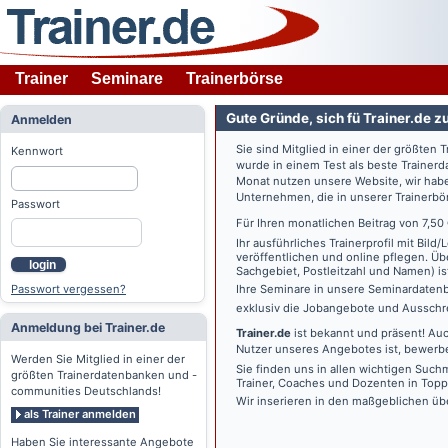
Trainer
Seminare
Trainerbörse
Gute Gründe, sich fü Trainer.de z
Anmelden
Sie sind Mitglied in einer der größte
Kennwort
wurde in einem Test als beste Traine
Monat nutzen unsere Website, wir habe
Unternehmen, die in unserer Trainerbö
Passwort
Für Ihren monatlichen Beitrag von 7,50
Ihr ausführliches Trainerprofil mit Bil
veröffentlichen und online pflegen. Ü
login
Sachgebiet, Postleitzahl und Namen) ist 
Passwort vergessen?
Ihre Seminare in unsere Seminardatenb
exklusiv die Jobangebote und Ausschre
Anmeldung bei Trainer.de
Trainer.de
ist bekannt und präsent! Auc
Nutzer unseres Angebotes ist, bewerbe
Werden Sie Mitglied in einer der
Sie finden uns in allen wichtigen Such
größten Trainerdatenbanken und -
Trainer, Coaches und Dozenten in Topp
communities Deutschlands!
Wir inserieren in den maßgeblichen üb
als Trainer anmelden
Haben Sie interessante Angebote