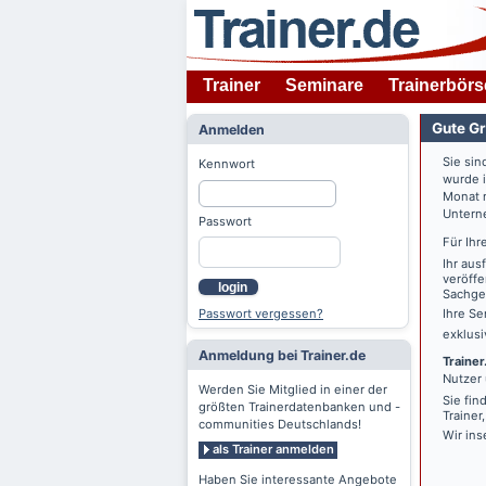
Trainer
Seminare
Trainerbörs
Gute Gr
Anmelden
Sie sin
Kennwort
wurde 
Monat n
Untern
Passwort
Für Ihr
Ihr aus
veröffe
login
Sachgeb
Passwort vergessen?
Ihre Se
exklus
Anmeldung bei Trainer.de
Trainer
Nutzer 
Werden Sie Mitglied in einer der
Sie fin
größten Trainerdatenbanken und -
Trainer
communities Deutschlands!
Wir ins
als Trainer anmelden
Haben Sie interessante Angebote