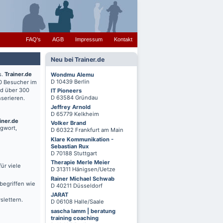
FAQ's
AGB
Impressum
Kontakt
Neu bei Trainer.de
s.
Trainer.de
Wondmu Alemu
D 10439 Berlin
0 Besucher im
nd über 300
IT Pioneers
D 63584 Gründau
serieren.
Jeffrey Arnold
D 65779 Kelkheim
iner.de
Volker Brand
agwort,
D 60322 Frankfurt am Main
Klare Kommunikation -
Sebastian Rux
D 70188 Stuttgart
Therapie Merle Meier
ür viele
D 31311 Hänigsen/Uetze
Rainer Michael Schwab
begriffen wie
D 40211 Düsseldorf
JARAT
slettern.
D 06108 Halle/Saale
sascha lamm | beratung
training coaching