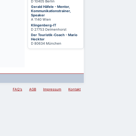
D 10405 Berlin
Gerald Häfele - Mentor,
Kommunikationstrainer,
Speaker
A 1140 Wien
Klingenberg-IT
D 27753 Delmenhorst
Der Touristik-Coach - Mario
Hecktor
D 80634 München
FAQ's
AGB
Impressum
Kontakt