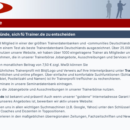
e
ünde, sich fü Trainer.de zu entscheiden
d Mitglied in einer der größten Trainerdatenbanken und -communities Deutschland
in einem Test als beste Trainerdatenbank Deutschlands ausgezeichnet. Über 25.00
utzen unsere Website, wir haben über 1000 eingetragene Trainer als Mitglieder u
ehmen, die in unserer Trainerbörse Jobangebote, Ausschreibungen und Services in
en monatlichen Beitrag von 7,50 € zzgl. MwSt können Sie
führliches Trainerprofil mit Bild/Logo und Verweis auf Ihre Internetpräsenz unter
Tra
ntlichen und online pflegen. Über einfache und komfortable Suchfunktionen (Schl
iet, Postleitzahl und Namen) ist Ihr Trainerprofil treffsicher zu recherchieren.
minare in unsere Seminardatenbank eintragen.
iv die Jobangebote und Ausschreibungen in unserer Trainerbörse nutzen.
.de
ist bekannt und präsent! Auch wenn unserer "goldene" Internetadresse Garant f
unseres Angebotes ist, bewerben wir aktiv unsere Website:
den uns in allen wichtigen Suchmaschinen (z.B. Google, Yahoo) unter den Schlüssel
, Coaches und Dozenten in Toppositionen.
erieren in den maßgeblichen überregionalen Zeitungen, Fachzeitschriften und New