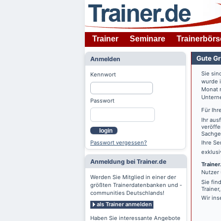
Trainer
Seminare
Trainerbörs
Gute Gr
Anmelden
Sie sin
Kennwort
wurde 
Monat n
Untern
Passwort
Für Ihr
Ihr aus
veröffe
login
Sachgeb
Passwort vergessen?
Ihre Se
exklus
Anmeldung bei Trainer.de
Trainer
Nutzer 
Werden Sie Mitglied in einer der
Sie fin
größten Trainerdatenbanken und -
Trainer
communities Deutschlands!
Wir ins
als Trainer anmelden
Haben Sie interessante Angebote