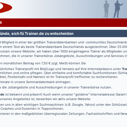
e
ünde, sich fü Trainer.de zu entscheiden
d Mitglied in einer der größten Trainerdatenbanken und -communities Deutschland
in einem Test als beste Trainerdatenbank Deutschlands ausgezeichnet. Über 25.00
utzen unsere Website, wir haben über 1000 eingetragene Trainer als Mitglieder u
ehmen, die in unserer Trainerbörse Jobangebote, Ausschreibungen und Services in
en monatlichen Beitrag von 7,50 € zzgl. MwSt können Sie
führliches Trainerprofil mit Bild/Logo und Verweis auf Ihre Internetpräsenz unter
Tra
ntlichen und online pflegen. Über einfache und komfortable Suchfunktionen (Schl
iet, Postleitzahl und Namen) ist Ihr Trainerprofil treffsicher zu recherchieren.
minare in unsere Seminardatenbank eintragen.
iv die Jobangebote und Ausschreibungen in unserer Trainerbörse nutzen.
.de
ist bekannt und präsent! Auch wenn unserer "goldene" Internetadresse Garant f
unseres Angebotes ist, bewerben wir aktiv unsere Website:
den uns in allen wichtigen Suchmaschinen (z.B. Google, Yahoo) unter den Schlüssel
, Coaches und Dozenten in Toppositionen.
erieren in den maßgeblichen überregionalen Zeitungen, Fachzeitschriften und New