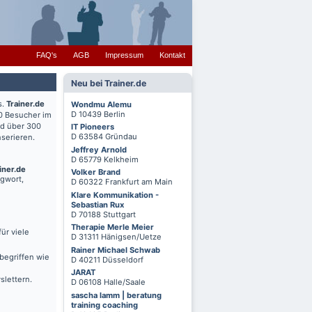
FAQ's
AGB
Impressum
Kontakt
Neu bei Trainer.de
s.
Trainer.de
Wondmu Alemu
D 10439 Berlin
0 Besucher im
nd über 300
IT Pioneers
D 63584 Gründau
serieren.
Jeffrey Arnold
D 65779 Kelkheim
iner.de
Volker Brand
agwort,
D 60322 Frankfurt am Main
Klare Kommunikation -
Sebastian Rux
D 70188 Stuttgart
Therapie Merle Meier
ür viele
D 31311 Hänigsen/Uetze
Rainer Michael Schwab
begriffen wie
D 40211 Düsseldorf
JARAT
slettern.
D 06108 Halle/Saale
sascha lamm | beratung
training coaching