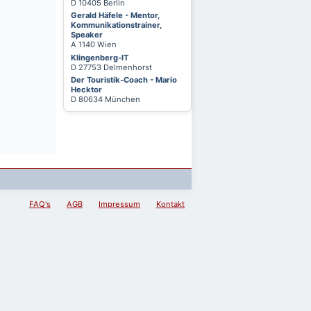
D 10405 Berlin
Gerald Häfele - Mentor,
Kommunikationstrainer,
Speaker
A 1140 Wien
Klingenberg-IT
D 27753 Delmenhorst
Der Touristik-Coach - Mario
Hecktor
D 80634 München
FAQ's
AGB
Impressum
Kontakt