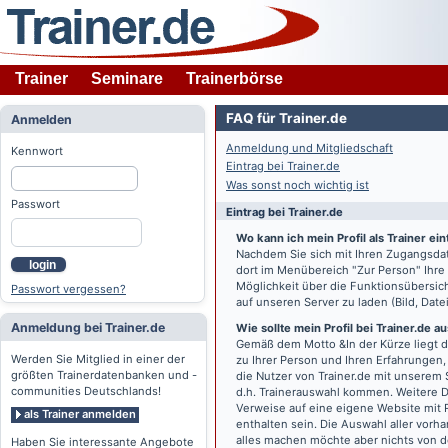
Trainer
Seminare
Trainerbörse
FAQ für Trainer.de
Anmelden
Anmeldung und Mitgliedschaft
Kennwort
Eintrag bei Trainer.de
Was sonst noch wichtig ist
Passwort
Eintrag bei Trainer.de
Wo kann ich mein Profil als Trainer ei
Nachdem Sie sich mit Ihren Zugangsdat
login
dort im Menübereich "Zur Person" Ihre 
Möglichkeit über die Funktionsübersic
Passwort vergessen?
auf unseren Server zu laden (Bild, Date
Anmeldung bei Trainer.de
Wie sollte mein Profil bei Trainer.de 
Gemäß dem Motto &In der Kürze liegt d
Werden Sie Mitglied in einer der
zu Ihrer Person und Ihren Erfahrungen
größten Trainerdatenbanken und -
die Nutzer von Trainer.de mit unserem S
communities Deutschlands!
d.h. Trainerauswahl kommen. Weitere Do'
Verweise auf eine eigene Website mit 
als Trainer anmelden
enthalten sein. Die Auswahl aller vorh
alles machen möchte aber nichts von de
Haben Sie interessante Angebote