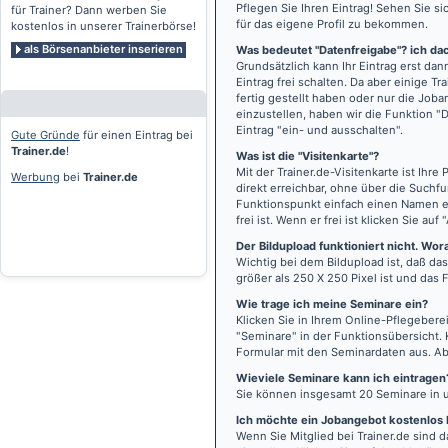
Pflegen Sie Ihren Eintrag! Sehen Sie si
für Trainer? Dann werben Sie
für das eigene Profil zu bekommen.
kostenlos in unserer Trainerbörse!
als Börsenanbieter inserieren
Was bedeutet "Datenfreigabe"? ich dac
Grundsätzlich kann Ihr Eintrag erst da
Eintrag frei schalten. Da aber einige T
fertig gestellt haben oder nur die Joba
einzustellen, haben wir die Funktion "D
Eintrag "ein- und ausschalten".
Gute Gründe
für einen Eintrag bei
Trainer.de
!
Was ist die "Visitenkarte"?
Mit der Trainer.de-Visitenkarte ist Ihr
Werbung
bei
Trainer.de
direkt erreichbar, ohne über die Suchf
Funktionspunkt einfach einen Namen ei
frei ist. Wenn er frei ist klicken Sie auf 
Der Bildupload funktioniert nicht. Wora
Wichtig bei dem Bildupload ist, daß das
größer als 250 X 250 Pixel ist und das F
Wie trage ich meine Seminare ein?
Klicken Sie in Ihrem Online-Pflegeber
"Seminare" in der Funktionsübersicht. 
Formular mit den Seminardaten aus. Ab
Wieviele Seminare kann ich eintragen
Sie können insgesamt 20 Seminare in 
Ich möchte ein Jobangebot kostenlos b
Wenn Sie Mitglied bei Trainer.de sind