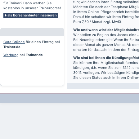
tun; wir löschen Ihren Eintrag vollständ
für Trainer? Dann werben Sie
Möchten Sie nach der Testphase Mitgli
kostenlos in unserer Trainerbörse!
in Ihrem Online-Pflegebereich bereitlie
als Börsenanbieter inserieren
Darauf hin schalten wir Ihren Eintrag f
Euro 7,50 / Monat zzgl. MwSt.
Wie und wann wird der Mitgliedsbeitrag
Wir stellen zu Beginn des Jahres eine 
Bei Neumitgliedern gilt: Wenn Ihr Eintra
Gute Gründe
für einen Eintrag bei
dieser Monat als ganzer Monat. Ab dem
Trainer.de
!
erhalten für das Jahr in dem der Eintra
Werbung
bei
Trainer.de
Wie sind bei Ihnen die Kündigungsfri
Sie können Ihre Mitgliedschaft formlos
kündigen, d.h. wenn Sie zum 31.12. ei
30.11. vorliegen. Wir bestätigen Kündi
Sie diesen Status auch in Ihrem Onlin