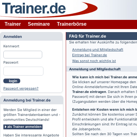
Trainer
Seminare
Trainerbörse
FAQ für Trainer.de
Anmelden
Sie erhalten hier Auskünfte zu folgend
Kennwort
Anmeldung und Mitgliedschaft
Eintrag bei Trainer.de
Was sonst noch wichtig ist
Passwort
Anmeldung und Mitgliedschaft
Wie kann ich mich bei Trainer.de anm
login
Sie klicken auf unserer Homepage den
Online-Anmeldeformular mit Ihren Date
Passwort vergessen?
Trainer.de eintragen
. Danach erhalten
Passwort) mit denen Sie sich in Ihren
Anmeldung bei Trainer.de
(Zugangsdaten werden über die Home
Entstehen mir Kosten wenn ich mich be
Werden Sie Mitglied in einer der
Zunächst können Sie kostenlos unser S
größten Trainerdatenbanken und -
Profil entwickeln und alle Funktionali
communities Deutschlands!
Einschränkungen sind: Ihr Eintrag ist 
als Trainer anmelden
die Jobangebote.
Sollten Sie nach den 30 Tagen von Trai
Haben Sie interessante Angebote