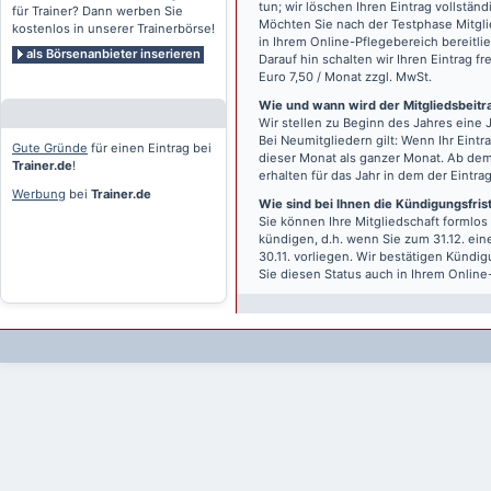
tun; wir löschen Ihren Eintrag vollständ
für Trainer? Dann werben Sie
Möchten Sie nach der Testphase Mitgli
kostenlos in unserer Trainerbörse!
in Ihrem Online-Pflegebereich bereitlie
als Börsenanbieter inserieren
Darauf hin schalten wir Ihren Eintrag f
Euro 7,50 / Monat zzgl. MwSt.
Wie und wann wird der Mitgliedsbeitrag
Wir stellen zu Beginn des Jahres eine 
Bei Neumitgliedern gilt: Wenn Ihr Eintra
Gute Gründe
für einen Eintrag bei
dieser Monat als ganzer Monat. Ab dem
Trainer.de
!
erhalten für das Jahr in dem der Eintra
Werbung
bei
Trainer.de
Wie sind bei Ihnen die Kündigungsfri
Sie können Ihre Mitgliedschaft formlos
kündigen, d.h. wenn Sie zum 31.12. ei
30.11. vorliegen. Wir bestätigen Kündi
Sie diesen Status auch in Ihrem Onlin