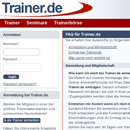
Trainer
Seminare
Trainerbörse
FAQ für Trainer.de
Anmelden
Sie erhalten hier Auskünfte zu folgend
Kennwort
Anmeldung und Mitgliedschaft
Eintrag bei Trainer.de
Was sonst noch wichtig ist
Passwort
Anmeldung und Mitgliedschaft
Wie kann ich mich bei Trainer.de anm
login
Sie klicken auf unserer Homepage den
Online-Anmeldeformular mit Ihren Date
Passwort vergessen?
Trainer.de eintragen
. Danach erhalten
Passwort) mit denen Sie sich in Ihren
Anmeldung bei Trainer.de
(Zugangsdaten werden über die Home
Entstehen mir Kosten wenn ich mich be
Werden Sie Mitglied in einer der
Zunächst können Sie kostenlos unser S
größten Trainerdatenbanken und -
Profil entwickeln und alle Funktionali
communities Deutschlands!
Einschränkungen sind: Ihr Eintrag ist 
als Trainer anmelden
die Jobangebote.
Sollten Sie nach den 30 Tagen von Trai
Haben Sie interessante Angebote