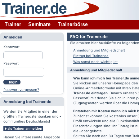
Trainer
Seminare
Trainerbörse
FAQ für Trainer.de
Anmelden
Sie erhalten hier Auskünfte zu folgend
Kennwort
Anmeldung und Mitgliedschaft
Eintrag bei Trainer.de
Was sonst noch wichtig ist
Passwort
Anmeldung und Mitgliedschaft
Wie kann ich mich bei Trainer.de anm
login
Sie klicken auf unserer Homepage den
Online-Anmeldeformular mit Ihren Date
Passwort vergessen?
Trainer.de eintragen
. Danach erhalten
Passwort) mit denen Sie sich in Ihren
Anmeldung bei Trainer.de
(Zugangsdaten werden über die Home
Entstehen mir Kosten wenn ich mich be
Werden Sie Mitglied in einer der
Zunächst können Sie kostenlos unser S
größten Trainerdatenbanken und -
Profil entwickeln und alle Funktionali
communities Deutschlands!
Einschränkungen sind: Ihr Eintrag ist 
als Trainer anmelden
die Jobangebote.
Sollten Sie nach den 30 Tagen von Trai
Haben Sie interessante Angebote