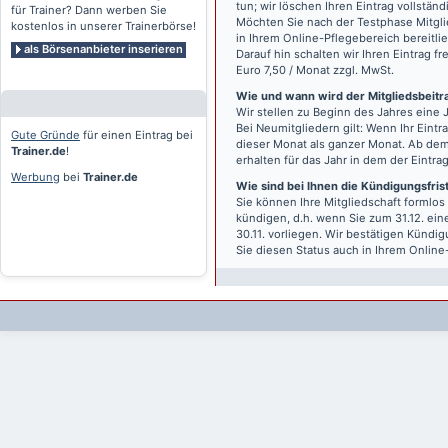
tun; wir löschen Ihren Eintrag vollständ
für Trainer? Dann werben Sie
Möchten Sie nach der Testphase Mitgli
kostenlos in unserer Trainerbörse!
in Ihrem Online-Pflegebereich bereitlie
als Börsenanbieter inserieren
Darauf hin schalten wir Ihren Eintrag f
Euro 7,50 / Monat zzgl. MwSt.
Wie und wann wird der Mitgliedsbeitrag
Wir stellen zu Beginn des Jahres eine 
Bei Neumitgliedern gilt: Wenn Ihr Eintra
Gute Gründe
für einen Eintrag bei
dieser Monat als ganzer Monat. Ab dem
Trainer.de
!
erhalten für das Jahr in dem der Eintra
Werbung
bei
Trainer.de
Wie sind bei Ihnen die Kündigungsfri
Sie können Ihre Mitgliedschaft formlos
kündigen, d.h. wenn Sie zum 31.12. ei
30.11. vorliegen. Wir bestätigen Kündi
Sie diesen Status auch in Ihrem Onlin