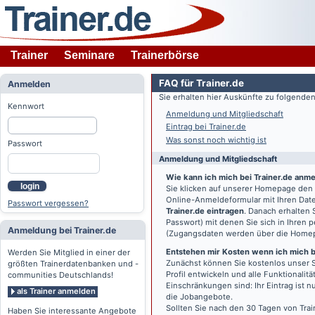
Trainer
Seminare
Trainerbörse
FAQ für Trainer.de
Anmelden
Sie erhalten hier Auskünfte zu folgend
Kennwort
Anmeldung und Mitgliedschaft
Eintrag bei Trainer.de
Was sonst noch wichtig ist
Passwort
Anmeldung und Mitgliedschaft
Wie kann ich mich bei Trainer.de anm
login
Sie klicken auf unserer Homepage den
Online-Anmeldeformular mit Ihren Date
Passwort vergessen?
Trainer.de eintragen
. Danach erhalten
Passwort) mit denen Sie sich in Ihren
Anmeldung bei Trainer.de
(Zugangsdaten werden über die Home
Entstehen mir Kosten wenn ich mich be
Werden Sie Mitglied in einer der
Zunächst können Sie kostenlos unser S
größten Trainerdatenbanken und -
Profil entwickeln und alle Funktionali
communities Deutschlands!
Einschränkungen sind: Ihr Eintrag ist 
als Trainer anmelden
die Jobangebote.
Sollten Sie nach den 30 Tagen von Trai
Haben Sie interessante Angebote