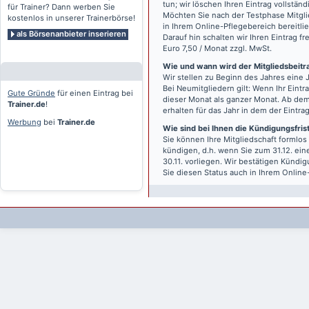
tun; wir löschen Ihren Eintrag vollständ
für Trainer? Dann werben Sie
Möchten Sie nach der Testphase Mitgli
kostenlos in unserer Trainerbörse!
in Ihrem Online-Pflegebereich bereitlie
als Börsenanbieter inserieren
Darauf hin schalten wir Ihren Eintrag f
Euro 7,50 / Monat zzgl. MwSt.
Wie und wann wird der Mitgliedsbeitrag
Wir stellen zu Beginn des Jahres eine 
Bei Neumitgliedern gilt: Wenn Ihr Eintra
Gute Gründe
für einen Eintrag bei
dieser Monat als ganzer Monat. Ab dem
Trainer.de
!
erhalten für das Jahr in dem der Eintra
Werbung
bei
Trainer.de
Wie sind bei Ihnen die Kündigungsfri
Sie können Ihre Mitgliedschaft formlos
kündigen, d.h. wenn Sie zum 31.12. ei
30.11. vorliegen. Wir bestätigen Kündi
Sie diesen Status auch in Ihrem Onlin