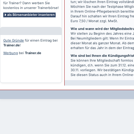
tun; wir löschen Ihren Eintrag vollständ
für Trainer? Dann werben Sie
Möchten Sie nach der Testphase Mitgli
kostenlos in unserer Trainerbörse!
in Ihrem Online-Pflegebereich bereitlie
als Börsenanbieter inserieren
Darauf hin schalten wir Ihren Eintrag f
Euro 7,50 / Monat zzgl. MwSt.
Wie und wann wird der Mitgliedsbeitrag
Wir stellen zu Beginn des Jahres eine 
Bei Neumitgliedern gilt: Wenn Ihr Eintra
Gute Gründe
für einen Eintrag bei
dieser Monat als ganzer Monat. Ab dem
Trainer.de
!
erhalten für das Jahr in dem der Eintra
Werbung
bei
Trainer.de
Wie sind bei Ihnen die Kündigungsfri
Sie können Ihre Mitgliedschaft formlos
kündigen, d.h. wenn Sie zum 31.12. ei
30.11. vorliegen. Wir bestätigen Kündi
Sie diesen Status auch in Ihrem Onlin