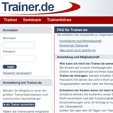
Trainer
Seminare
Trainerbörse
FAQ für Trainer.de
Anmelden
Sie erhalten hier Auskünfte zu folgend
Kennwort
Anmeldung und Mitgliedschaft
Eintrag bei Trainer.de
Was sonst noch wichtig ist
Passwort
Anmeldung und Mitgliedschaft
Wie kann ich mich bei Trainer.de anm
login
Sie klicken auf unserer Homepage den
Online-Anmeldeformular mit Ihren Date
Passwort vergessen?
Trainer.de eintragen
. Danach erhalten
Passwort) mit denen Sie sich in Ihren
Anmeldung bei Trainer.de
(Zugangsdaten werden über die Home
Entstehen mir Kosten wenn ich mich be
Werden Sie Mitglied in einer der
Zunächst können Sie kostenlos unser S
größten Trainerdatenbanken und -
Profil entwickeln und alle Funktionali
communities Deutschlands!
Einschränkungen sind: Ihr Eintrag ist 
als Trainer anmelden
die Jobangebote.
Sollten Sie nach den 30 Tagen von Trai
Haben Sie interessante Angebote