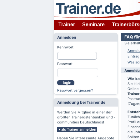
Trainer
Seminare
Trainerbörs
FAQ für
Anmelden
Sie erha
Kennwort
Anmeld
Eintrag
Was son
Passwort
Anmeldun
Wie ka
login
Sie kl
Online-
Passwort vergessen?
Trainer
Passwor
Anmeldung bei Trainer.de
(Zugan
Entsteh
Werden Sie Mitglied in einer der
Zunächs
größten Trainerdatenbanken und -
Profil 
communities Deutschlands!
Einschr
als Trainer anmelden
die Jo
Sollten
Haben Sie interessante Angebote