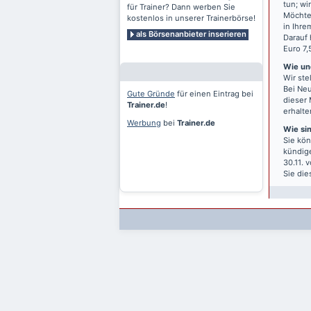
tun; wi
für Trainer? Dann werben Sie
Möchten
kostenlos in unserer Trainerbörse!
in Ihre
als Börsenanbieter inserieren
Darauf 
Euro 7,
Wie und
Wir ste
Bei Neu
Gute Gründe
für einen Eintrag bei
dieser 
Trainer.de
!
erhalte
Werbung
bei
Trainer.de
Wie si
Sie kön
kündige
30.11. 
Sie die