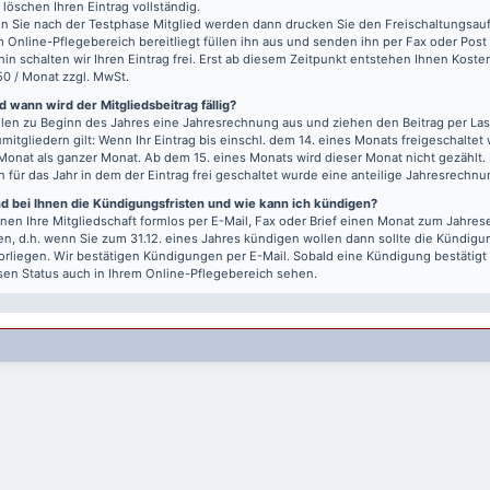
r löschen Ihren Eintrag vollständig.
 Sie nach der Testphase Mitglied werden dann drucken Sie den Freischaltungsauft
m Online-Pflegebereich bereitliegt füllen ihn aus und senden ihn per Fax oder Post
hin schalten wir Ihren Eintrag frei. Erst ab diesem Zeitpunkt entstehen Ihnen Kost
50 / Monat zzgl. MwSt.
 wann wird der Mitgliedsbeitrag fällig?
llen zu Beginn des Jahres eine Jahresrechnung aus und ziehen den Beitrag per Last
mitgliedern gilt: Wenn Ihr Eintrag bis einschl. dem 14. eines Monats freigeschaltet w
Monat als ganzer Monat. Ab dem 15. eines Monats wird dieser Monat nicht gezählt.
n für das Jahr in dem der Eintrag frei geschaltet wurde eine anteilige Jahresrechnu
nd bei Ihnen die Kündigungsfristen und wie kann ich kündigen?
nen Ihre Mitgliedschaft formlos per E-Mail, Fax oder Brief einen Monat zum Jahre
n, d.h. wenn Sie zum 31.12. eines Jahres kündigen wollen dann sollte die Kündigu
vorliegen. Wir bestätigen Kündigungen per E-Mail. Sobald eine Kündigung bestätigt
sen Status auch in Ihrem Online-Pflegebereich sehen.