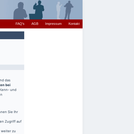
FAQ's
AGB
Impressum
Kontakt
end das
ten bei
(Kenn- und
en
nen Sie Ihr
en Zugriff auf
 weiter zu