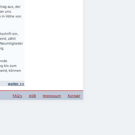
rag aus, der
 an uns.
en in Höhe von
schrift ein.
ird, zählt
 Neumitglieder
ng.
sende
ng bis zum
 wird, können
weiter >>
FAQ's
AGB
Impressum
Kontakt