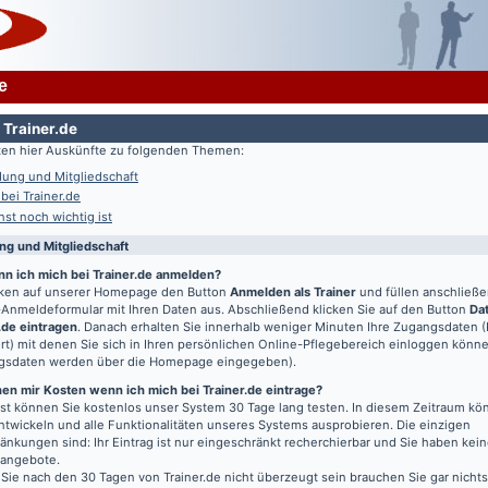
e
 Trainer.de
lten hier Auskünfte zu folgenden Themen:
ung und Mitgliedschaft
 bei Trainer.de
st noch wichtig ist
g und Mitgliedschaft
nn ich mich bei Trainer.de anmelden?
icken auf unserer Homepage den Button
Anmelden als Trainer
und füllen anschließ
Anmeldeformular mit Ihren Daten aus. Abschließend klicken Sie auf den Button
Da
.de eintragen
. Danach erhalten Sie innerhalb weniger Minuten Ihre Zugangsdaten 
t) mit denen Sie sich in Ihren persönlichen Online-Pflegebereich einloggen könn
gsdaten werden über die Homepage eingegeben).
en mir Kosten wenn ich mich bei Trainer.de eintrage?
t können Sie kostenlos unser System 30 Tage lang testen. In diesem Zeitraum kön
entwickeln und alle Funktionalitäten unseres Systems ausprobieren. Die einzigen
änkungen sind: Ihr Eintrag ist nur eingeschränkt recherchierbar und Sie haben kein
bangebote.
 Sie nach den 30 Tagen von Trainer.de nicht überzeugt sein brauchen Sie gar nichts