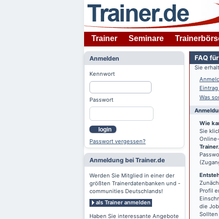
Trainer
Seminare
Trainerbörs
FAQ für
Anmelden
Sie erha
Kennwort
Anmeld
Eintrag
Was son
Passwort
Anmeldun
Wie ka
login
Sie kl
Online-
Passwort vergessen?
Trainer
Passwor
Anmeldung bei Trainer.de
(Zugan
Entsteh
Werden Sie Mitglied in einer der
Zunächs
größten Trainerdatenbanken und -
Profil 
communities Deutschlands!
Einschr
als Trainer anmelden
die Jo
Sollten
Haben Sie interessante Angebote