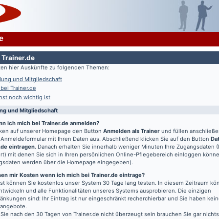
e
 Trainer.de
lten hier Auskünfte zu folgenden Themen:
ung und Mitgliedschaft
 bei Trainer.de
st noch wichtig ist
g und Mitgliedschaft
nn ich mich bei Trainer.de anmelden?
icken auf unserer Homepage den Button
Anmelden als Trainer
und füllen anschließ
Anmeldeformular mit Ihren Daten aus. Abschließend klicken Sie auf den Button
Da
.de eintragen
. Danach erhalten Sie innerhalb weniger Minuten Ihre Zugangsdaten 
t) mit denen Sie sich in Ihren persönlichen Online-Pflegebereich einloggen könn
gsdaten werden über die Homepage eingegeben).
en mir Kosten wenn ich mich bei Trainer.de eintrage?
t können Sie kostenlos unser System 30 Tage lang testen. In diesem Zeitraum kön
entwickeln und alle Funktionalitäten unseres Systems ausprobieren. Die einzigen
änkungen sind: Ihr Eintrag ist nur eingeschränkt recherchierbar und Sie haben kein
bangebote.
 Sie nach den 30 Tagen von Trainer.de nicht überzeugt sein brauchen Sie gar nichts