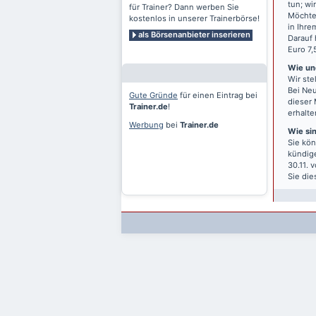
tun; wi
für Trainer? Dann werben Sie
Möchten
kostenlos in unserer Trainerbörse!
in Ihre
als Börsenanbieter inserieren
Darauf 
Euro 7,
Wie und
Wir ste
Bei Neu
Gute Gründe
für einen Eintrag bei
dieser 
Trainer.de
!
erhalte
Werbung
bei
Trainer.de
Wie si
Sie kön
kündige
30.11. 
Sie die