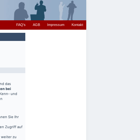
FAQ's
AGB
Impressum
Kontakt
end das
ten bei
(Kenn- und
en
nen Sie Ihr
en Zugriff auf
 weiter zu