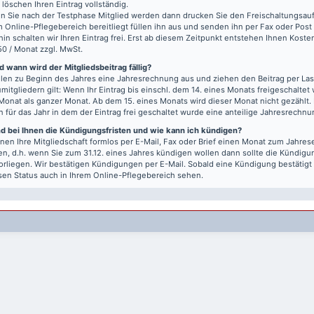
r löschen Ihren Eintrag vollständig.
 Sie nach der Testphase Mitglied werden dann drucken Sie den Freischaltungsauft
m Online-Pflegebereich bereitliegt füllen ihn aus und senden ihn per Fax oder Post
hin schalten wir Ihren Eintrag frei. Erst ab diesem Zeitpunkt entstehen Ihnen Kost
50 / Monat zzgl. MwSt.
 wann wird der Mitgliedsbeitrag fällig?
llen zu Beginn des Jahres eine Jahresrechnung aus und ziehen den Beitrag per Last
mitgliedern gilt: Wenn Ihr Eintrag bis einschl. dem 14. eines Monats freigeschaltet w
Monat als ganzer Monat. Ab dem 15. eines Monats wird dieser Monat nicht gezählt.
n für das Jahr in dem der Eintrag frei geschaltet wurde eine anteilige Jahresrechnu
nd bei Ihnen die Kündigungsfristen und wie kann ich kündigen?
nen Ihre Mitgliedschaft formlos per E-Mail, Fax oder Brief einen Monat zum Jahre
n, d.h. wenn Sie zum 31.12. eines Jahres kündigen wollen dann sollte die Kündigu
vorliegen. Wir bestätigen Kündigungen per E-Mail. Sobald eine Kündigung bestätigt
sen Status auch in Ihrem Online-Pflegebereich sehen.