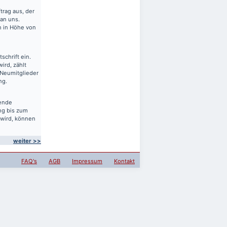
rag aus, der
 an uns.
en in Höhe von
schrift ein.
ird, zählt
 Neumitglieder
ng.
sende
ng bis zum
 wird, können
weiter >>
FAQ's
AGB
Impressum
Kontakt