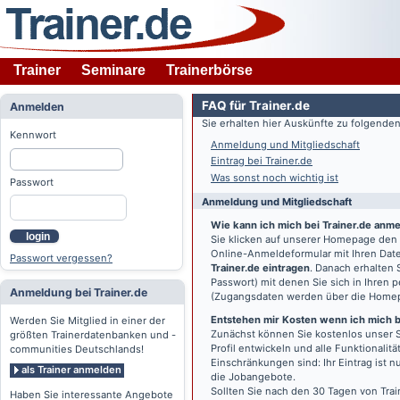
Trainer
Seminare
Trainerbörse
FAQ für Trainer.de
Anmelden
Sie erhalten hier Auskünfte zu folgend
Kennwort
Anmeldung und Mitgliedschaft
Eintrag bei Trainer.de
Was sonst noch wichtig ist
Passwort
Anmeldung und Mitgliedschaft
Wie kann ich mich bei Trainer.de anm
login
Sie klicken auf unserer Homepage den
Online-Anmeldeformular mit Ihren Date
Passwort vergessen?
Trainer.de eintragen
. Danach erhalten
Passwort) mit denen Sie sich in Ihren
Anmeldung bei Trainer.de
(Zugangsdaten werden über die Home
Entstehen mir Kosten wenn ich mich be
Werden Sie Mitglied in einer der
Zunächst können Sie kostenlos unser S
größten Trainerdatenbanken und -
Profil entwickeln und alle Funktionali
communities Deutschlands!
Einschränkungen sind: Ihr Eintrag ist 
als Trainer anmelden
die Jobangebote.
Sollten Sie nach den 30 Tagen von Trai
Haben Sie interessante Angebote