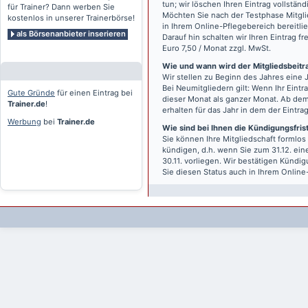
tun; wir löschen Ihren Eintrag vollständ
für Trainer? Dann werben Sie
Möchten Sie nach der Testphase Mitgli
kostenlos in unserer Trainerbörse!
in Ihrem Online-Pflegebereich bereitlie
als Börsenanbieter inserieren
Darauf hin schalten wir Ihren Eintrag f
Euro 7,50 / Monat zzgl. MwSt.
Wie und wann wird der Mitgliedsbeitrag
Wir stellen zu Beginn des Jahres eine 
Bei Neumitgliedern gilt: Wenn Ihr Eintra
Gute Gründe
für einen Eintrag bei
dieser Monat als ganzer Monat. Ab dem
Trainer.de
!
erhalten für das Jahr in dem der Eintra
Werbung
bei
Trainer.de
Wie sind bei Ihnen die Kündigungsfri
Sie können Ihre Mitgliedschaft formlos
kündigen, d.h. wenn Sie zum 31.12. ei
30.11. vorliegen. Wir bestätigen Kündi
Sie diesen Status auch in Ihrem Onlin