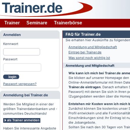
Trainer
Seminare
Trainerbörse
FAQ für Trainer.de
Anmelden
Sie erhalten hier Auskünfte zu folgend
Kennwort
Anmeldung und Mitgliedschaft
Eintrag bei Trainer.de
Was sonst noch wichtig ist
Passwort
Anmeldung und Mitgliedschaft
Wie kann ich mich bei Trainer.de anm
login
Sie klicken auf unserer Homepage den
Online-Anmeldeformular mit Ihren Date
Passwort vergessen?
Trainer.de eintragen
. Danach erhalten
Passwort) mit denen Sie sich in Ihren
Anmeldung bei Trainer.de
(Zugangsdaten werden über die Home
Entstehen mir Kosten wenn ich mich be
Werden Sie Mitglied in einer der
Zunächst können Sie kostenlos unser S
größten Trainerdatenbanken und -
Profil entwickeln und alle Funktionali
communities Deutschlands!
Einschränkungen sind: Ihr Eintrag ist 
als Trainer anmelden
die Jobangebote.
Sollten Sie nach den 30 Tagen von Trai
Haben Sie interessante Angebote