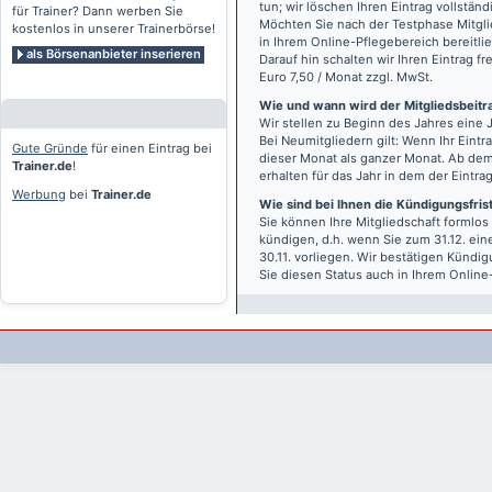
tun; wir löschen Ihren Eintrag vollständ
für Trainer? Dann werben Sie
Möchten Sie nach der Testphase Mitgli
kostenlos in unserer Trainerbörse!
in Ihrem Online-Pflegebereich bereitlie
als Börsenanbieter inserieren
Darauf hin schalten wir Ihren Eintrag f
Euro 7,50 / Monat zzgl. MwSt.
Wie und wann wird der Mitgliedsbeitrag
Wir stellen zu Beginn des Jahres eine 
Bei Neumitgliedern gilt: Wenn Ihr Eintra
Gute Gründe
für einen Eintrag bei
dieser Monat als ganzer Monat. Ab dem
Trainer.de
!
erhalten für das Jahr in dem der Eintra
Werbung
bei
Trainer.de
Wie sind bei Ihnen die Kündigungsfri
Sie können Ihre Mitgliedschaft formlos
kündigen, d.h. wenn Sie zum 31.12. ei
30.11. vorliegen. Wir bestätigen Kündi
Sie diesen Status auch in Ihrem Onlin