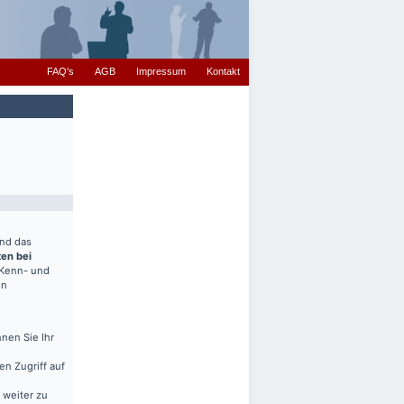
FAQ's
AGB
Impressum
Kontakt
end das
ten bei
(Kenn- und
en
nen Sie Ihr
en Zugriff auf
 weiter zu