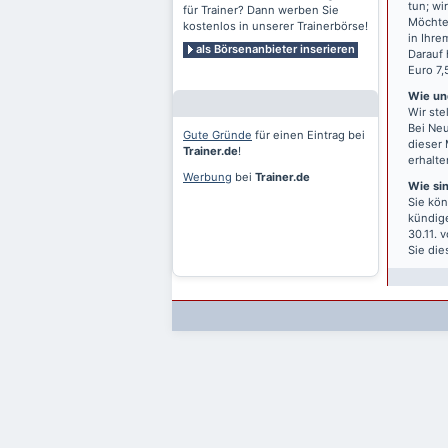
tun; wi
für Trainer? Dann werben Sie
Möchten
kostenlos in unserer Trainerbörse!
in Ihre
als Börsenanbieter inserieren
Darauf 
Euro 7,
Wie und
Wir ste
Bei Neu
Gute Gründe
für einen Eintrag bei
dieser 
Trainer.de
!
erhalte
Werbung
bei
Trainer.de
Wie si
Sie kön
kündige
30.11. 
Sie die