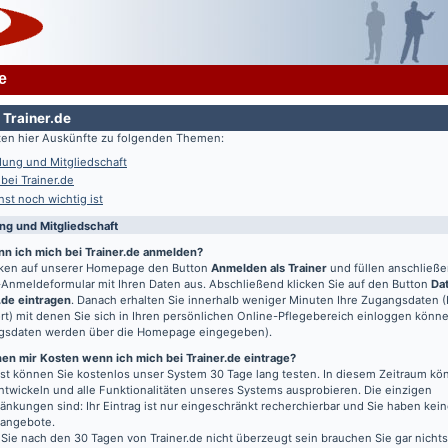
e
 Trainer.de
lten hier Auskünfte zu folgenden Themen:
ung und Mitgliedschaft
 bei Trainer.de
st noch wichtig ist
g und Mitgliedschaft
nn ich mich bei Trainer.de anmelden?
icken auf unserer Homepage den Button
Anmelden als Trainer
und füllen anschließ
Anmeldeformular mit Ihren Daten aus. Abschließend klicken Sie auf den Button
Da
.de eintragen
. Danach erhalten Sie innerhalb weniger Minuten Ihre Zugangsdaten 
t) mit denen Sie sich in Ihren persönlichen Online-Pflegebereich einloggen könn
gsdaten werden über die Homepage eingegeben).
en mir Kosten wenn ich mich bei Trainer.de eintrage?
t können Sie kostenlos unser System 30 Tage lang testen. In diesem Zeitraum kön
entwickeln und alle Funktionalitäten unseres Systems ausprobieren. Die einzigen
änkungen sind: Ihr Eintrag ist nur eingeschränkt recherchierbar und Sie haben kein
bangebote.
 Sie nach den 30 Tagen von Trainer.de nicht überzeugt sein brauchen Sie gar nichts