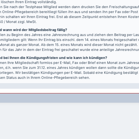
r löschen Ihren Eintrag vollständig.
 Sie nach der Testphase Mitglied werden dann drucken Sie den Freischaltungsauft
m Online-Pflegebereich bereitliegt füllen ihn aus und senden ihn per Fax oder Post
hin schalten wir Ihren Eintrag frei. Erst ab diesem Zeitpunkt entstehen Ihnen Kost
50 / Monat zzgl. MwSt.
 wann wird der Mitgliedsbeitrag fällig?
llen zu Beginn des Jahres eine Jahresrechnung aus und ziehen den Beitrag per Last
mitgliedern gilt: Wenn Ihr Eintrag bis einschl. dem 14. eines Monats freigeschaltet w
Monat als ganzer Monat. Ab dem 15. eines Monats wird dieser Monat nicht gezählt.
n für das Jahr in dem der Eintrag frei geschaltet wurde eine anteilige Jahresrechnu
nd bei Ihnen die Kündigungsfristen und wie kann ich kündigen?
nen Ihre Mitgliedschaft formlos per E-Mail, Fax oder Brief einen Monat zum Jahre
n, d.h. wenn Sie zum 31.12. eines Jahres kündigen wollen dann sollte die Kündigu
vorliegen. Wir bestätigen Kündigungen per E-Mail. Sobald eine Kündigung bestätigt
sen Status auch in Ihrem Online-Pflegebereich sehen.