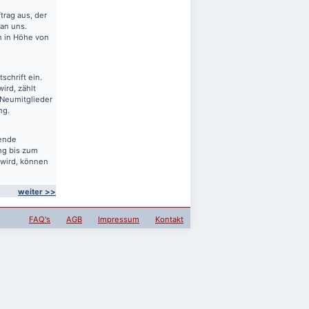
rag aus, der
 an uns.
en in Höhe von
schrift ein.
ird, zählt
 Neumitglieder
ng.
sende
ng bis zum
 wird, können
weiter >>
FAQ's
AGB
Impressum
Kontakt