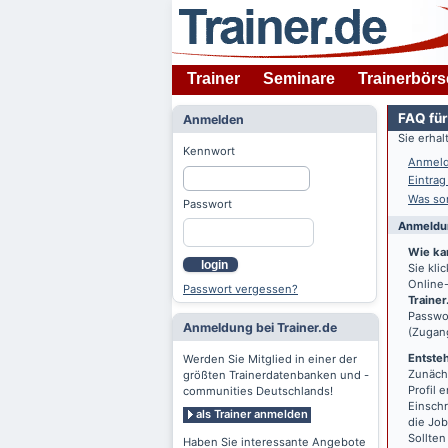
Trainer
Seminare
Trainerbörs
FAQ für
Anmelden
Sie erha
Kennwort
Anmeld
Eintrag
Was son
Passwort
Anmeldun
Wie ka
login
Sie kl
Online-
Passwort vergessen?
Trainer
Passwor
Anmeldung bei Trainer.de
(Zugan
Entsteh
Werden Sie Mitglied in einer der
Zunächs
größten Trainerdatenbanken und -
Profil 
communities Deutschlands!
Einschr
als Trainer anmelden
die Jo
Sollten
Haben Sie interessante Angebote