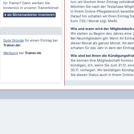
tun; wir löschen Ihren Eintrag vollständ
für Trainer? Dann werben Sie
Möchten Sie nach der Testphase Mitgli
kostenlos in unserer Trainerbörse!
in Ihrem Online-Pflegebereich bereitlie
als Börsenanbieter inserieren
Darauf hin schalten wir Ihren Eintrag f
Euro 7,50 / Monat zzgl. MwSt.
Wie und wann wird der Mitgliedsbeitrag
Wir stellen zu Beginn des Jahres eine 
Bei Neumitgliedern gilt: Wenn Ihr Eintra
Gute Gründe
für einen Eintrag bei
dieser Monat als ganzer Monat. Ab dem
Trainer.de
!
erhalten für das Jahr in dem der Eintra
Werbung
bei
Trainer.de
Wie sind bei Ihnen die Kündigungsfri
Sie können Ihre Mitgliedschaft formlos
kündigen, d.h. wenn Sie zum 31.12. ei
30.11. vorliegen. Wir bestätigen Kündi
Sie diesen Status auch in Ihrem Onlin