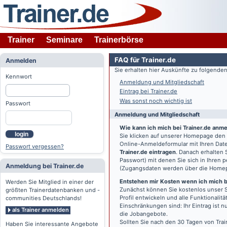
Trainer
Seminare
Trainerbörse
FAQ für Trainer.de
Anmelden
Sie erhalten hier Auskünfte zu folgend
Kennwort
Anmeldung und Mitgliedschaft
Eintrag bei Trainer.de
Was sonst noch wichtig ist
Passwort
Anmeldung und Mitgliedschaft
Wie kann ich mich bei Trainer.de anm
login
Sie klicken auf unserer Homepage den
Online-Anmeldeformular mit Ihren Date
Passwort vergessen?
Trainer.de eintragen
. Danach erhalten
Passwort) mit denen Sie sich in Ihren
Anmeldung bei Trainer.de
(Zugangsdaten werden über die Home
Entstehen mir Kosten wenn ich mich be
Werden Sie Mitglied in einer der
Zunächst können Sie kostenlos unser S
größten Trainerdatenbanken und -
Profil entwickeln und alle Funktionali
communities Deutschlands!
Einschränkungen sind: Ihr Eintrag ist 
als Trainer anmelden
die Jobangebote.
Sollten Sie nach den 30 Tagen von Trai
Haben Sie interessante Angebote