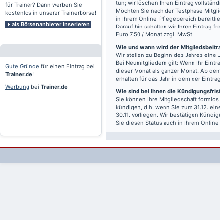
tun; wir löschen Ihren Eintrag vollständ
für Trainer? Dann werben Sie
Möchten Sie nach der Testphase Mitgli
kostenlos in unserer Trainerbörse!
in Ihrem Online-Pflegebereich bereitlie
als Börsenanbieter inserieren
Darauf hin schalten wir Ihren Eintrag f
Euro 7,50 / Monat zzgl. MwSt.
Wie und wann wird der Mitgliedsbeitrag
Wir stellen zu Beginn des Jahres eine 
Bei Neumitgliedern gilt: Wenn Ihr Eintra
Gute Gründe
für einen Eintrag bei
dieser Monat als ganzer Monat. Ab dem
Trainer.de
!
erhalten für das Jahr in dem der Eintra
Werbung
bei
Trainer.de
Wie sind bei Ihnen die Kündigungsfri
Sie können Ihre Mitgliedschaft formlos
kündigen, d.h. wenn Sie zum 31.12. ei
30.11. vorliegen. Wir bestätigen Kündi
Sie diesen Status auch in Ihrem Onlin