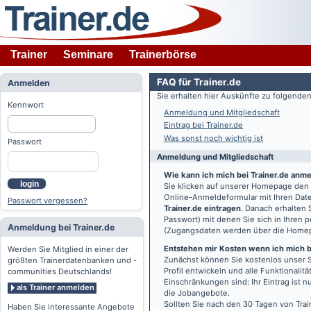
Trainer
Seminare
Trainerbörse
FAQ für Trainer.de
Anmelden
Sie erhalten hier Auskünfte zu folgend
Kennwort
Anmeldung und Mitgliedschaft
Eintrag bei Trainer.de
Was sonst noch wichtig ist
Passwort
Anmeldung und Mitgliedschaft
Wie kann ich mich bei Trainer.de anm
login
Sie klicken auf unserer Homepage den
Online-Anmeldeformular mit Ihren Date
Passwort vergessen?
Trainer.de eintragen
. Danach erhalten
Passwort) mit denen Sie sich in Ihren
Anmeldung bei Trainer.de
(Zugangsdaten werden über die Home
Entstehen mir Kosten wenn ich mich be
Werden Sie Mitglied in einer der
Zunächst können Sie kostenlos unser S
größten Trainerdatenbanken und -
Profil entwickeln und alle Funktionali
communities Deutschlands!
Einschränkungen sind: Ihr Eintrag ist 
als Trainer anmelden
die Jobangebote.
Sollten Sie nach den 30 Tagen von Trai
Haben Sie interessante Angebote